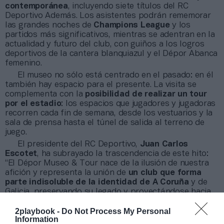
contemporánea
, incluyendo siete títulos del RC
Deportivo Además. Los asistentes podrán rememorar
las grandes noches de
Champions League
y los
partidos más significativos, mientras se adentran en la
actualidad y futuro del club, con guiños a los logros
deportivos de la cantera blanquiazul y el Dépor Abanca
femenino.
El museo no sólo está centrado en el pasado: en él
también hay espacio para el presente. La visita se
complementa con la
posibilidad de realizar un tour
por el estadio
: los espacios que jugadores y jugadoras
recorren cada fin de semana, desde los vestuarios y la
sala de prensa hasta el túnel de salida al terreno de
juego.
El presidente del RC Deportivo,
Juan Carlos
Escotet
, ha subrayado la trascendencia de este hito:
“El Dépor Museo & Tour nace de la ilusión de nuestra
afición y representa la unión de
un club que forma
parte indisoluble de la identidad de A Coruña
y de
Galicia, preservando su legado y proyectándose hacia
el futuro”.
2playbook -
Do Not Process My Personal
Information