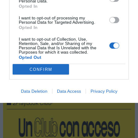
Personal Data.
Opted In
Compartir
I want to opt-out of processing my
Personal Data for Targeted Advertising.
Imprimir
Opted In
I want to opt-out of Collection, Use,
Índex
2P
Retention, Sale, and/or Sharing of my
Personal Data that Is Unrelated with the
Purposes for which it was collected.
Opted Out
RC Deportivo
CONFIRM
Publicidad
Data Deletion
Data Access
Privacy Policy
2P
2Playbook Club