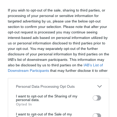
Sobre Intelligence 2P
If you wish to opt-out of the sale, sharing to third parties, or
Intelligence 2P
es la unidad de estrategia e
inteligencia de mercado de 2Playbook, cuya plataforma
processing of your personal or sensitive information for
de datos monitoriza en tiempo real el negocio de 60
targeted advertising by us, please use the below opt-out
clubes de LaLiga, Liga F y Primera Federación; 200
section to confirm your selection. Please note that after your
clubes de ligas europeas; 22 clubes de ACB y Primera
opt-out request is processed you may continue seeing
FEB.
interest-based ads based on personal information utilized by
La plataforma de datos monitoriza más de 34.000
us or personal information disclosed to third parties prior to
contratos de patrocinio, de los que 25.000
your opt-out. You may separately opt-out of the further
corresponden al mercado español y más de 8.000 a
disclosure of your personal information by third parties on the
propiedades deportivas y competiciones internacionales,
IAB’s list of downstream participants. This information may
segmentados por competición, tipología de activos,
also be disclosed by us to third parties on the
IAB’s List of
marcas, categorías de producto y valor económico
Downstream Participants
that may further disclose it to other
aproximado de cada acuerdo. Si quieres más
third parties.
información, contacta con nosotros
en
intelligence@2playbook.com
.
Personal Data Processing Opt Outs
Añadir
2Playbook
como fuente preferida de Google
I want to opt-out of the Sharing of my
de forma gratuita
personal data.
Mantente informado con las últimas noticias de actualidad.
Opted In
ACTIVAR AHORA
I want to opt-out of the Sale of my