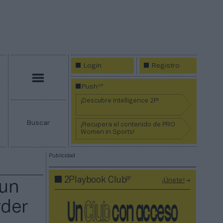
Login
Registro
Menú
2P
Push
¡Descubre Intelligence 2P!
Buscar
¡Recupera el contenido de PRO
Women in Sports!
Publicidad
2P
2Playbook Club
¡Únete!
 un
rder