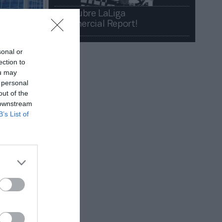
¡Descubre LaLiga
Commercial Report!​​
sonal or
ection to
ou may
 personal
out of the
 downstream
B’s List of
 la última
lub cerró