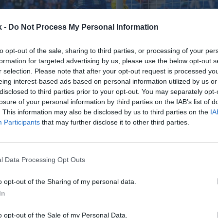
k -
Do Not Process My Personal Information
to opt-out of the sale, sharing to third parties, or processing of your per
formation for targeted advertising by us, please use the below opt-out s
r selection. Please note that after your opt-out request is processed y
eing interest-based ads based on personal information utilized by us or
16 de noviembre de 2022
disclosed to third parties prior to your opt-out. You may separately opt-
losure of your personal information by third parties on the IAB’s list of
. This information may also be disclosed by us to third parties on the
IA
Guardar
Me gusta
Participants
that may further disclose it to other third parties.
l consumirá en 2022-2023 todo el margen que le dio
,85 millones de euros por parte de Rastar Group. El c
l Data Processing Opt Outs
unas pérdidas de 19,93 millones de euros y conf&
o opt-out of the Sharing of my personal data.
In
o opt-out of the Sale of my Personal Data.