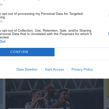
In
to opt-out of processing my Personal Data for Targeted
n no formas parte de 2Playbook Club
ing.
In
¡Hazte Socio para acceder a este contenido exclusivo!
o opt-out of Collection, Use, Retention, Sale, and/or Sharing
¡Suscríbete!
Inicia sesión
ersonal Data that Is Unrelated with the Purposes for which it
lected.
Out
CONFIRM
Imprimir
Data Deletion
Data Access
Privacy Policy