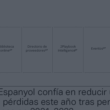
Biblioteca
Directorio de
2Playbook
2P
Eventos
2P
2P
2P
online
proveedores
Intelligence
Espanyol confía en reducir
 pérdidas este año tras pe