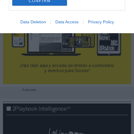
CONFIRM
Data Deletion
Data Access
Privacy Policy
¡Haz click aquí y accede sin límites a contenidos
y eventos para Socios!​​​​​​​
Publicidad
2P
2Playbook Intelligence