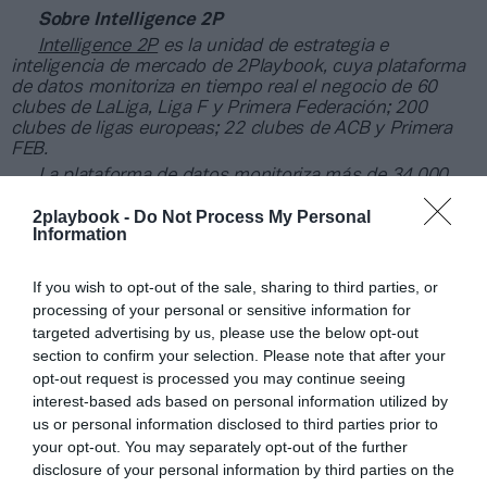
Sobre Intelligence 2P
Intelligence 2P
es la unidad de estrategia e
inteligencia de mercado de 2Playbook, cuya plataforma
de datos monitoriza en tiempo real el negocio de 60
clubes de LaLiga, Liga F y Primera Federación; 200
clubes de ligas europeas; 22 clubes de ACB y Primera
FEB.
La plataforma de datos monitoriza más de 34.000
contratos de patrocinio, de los que 25.000
2playbook -
Do Not Process My Personal
corresponden al mercado español y más de 8.000 a
Information
propiedades deportivas y competiciones internacionales,
segmentados por competición, tipología de activos,
marcas, categorías de producto y valor económico
If you wish to opt-out of the sale, sharing to third parties, or
aproximado de cada acuerdo. Si quieres más
processing of your personal or sensitive information for
información, contacta con nosotros
targeted advertising by us, please use the below opt-out
en
intelligence@2playbook.com
section to confirm your selection. Please note that after your
opt-out request is processed you may continue seeing
Añadir
2Playbook
como fuente preferida de Google
interest-based ads based on personal information utilized by
de forma gratuita
us or personal information disclosed to third parties prior to
Mantente informado con las últimas noticias de actualidad.
your opt-out. You may separately opt-out of the further
ACTIVAR AHORA
disclosure of your personal information by third parties on the