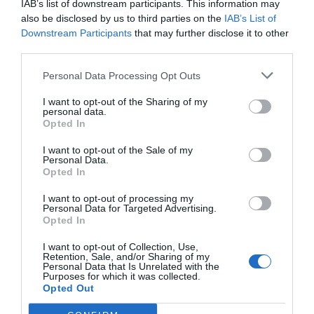
IAB’s list of downstream participants. This information may
also be disclosed by us to third parties on the
IAB’s List of
Compartir
Downstream Participants
that may further disclose it to other
third parties.
Imprimir
Personal Data Processing Opt Outs
Índex
2P
I want to opt-out of the Sharing of my
personal data.
Opted In
Real Betis
I want to opt-out of the Sale of my
Personal Data.
Opted In
Publicidad
I want to opt-out of processing my
Personal Data for Targeted Advertising.
Opted In
2P
2Playbook Club
I want to opt-out of Collection, Use,
Retention, Sale, and/or Sharing of my
Personal Data that Is Unrelated with the
Purposes for which it was collected.
Opted Out