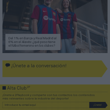
Del 1% en Barça y Real Madrid al
6% en el Alavés: ¿qué peso tiene
el fútbol femenino en los clubes?
¡Únete a la conversación!
2P
Alta Club
¡Únete a 2Playbook y comparte con tus contactos los contenidos
más relevantes sobre la industria del deporte!