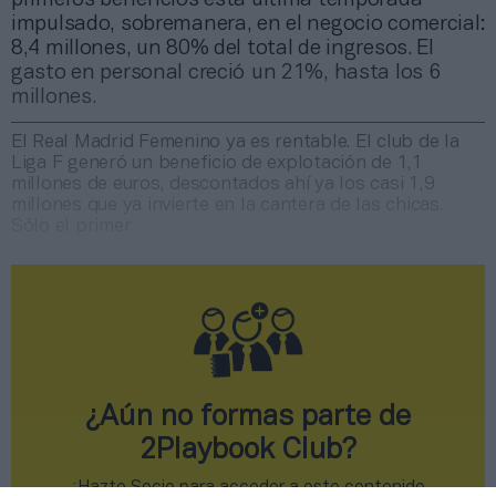
impulsado, sobremanera, en el negocio comercial:
8,4 millones, un 80% del total de ingresos. El
gasto en personal creció un 21%, hasta los 6
millones.
El Real Madrid Femenino ya es rentable. El club de la
Liga F generó un beneficio de explotación de 1,1
millones de euros, descontados ahí ya los casi 1,9
millones que ya invierte en la cantera de las chicas.
Sólo el primer
¿Aún no formas parte de
2Playbook Club?
¡Hazte Socio para acceder a este contenido