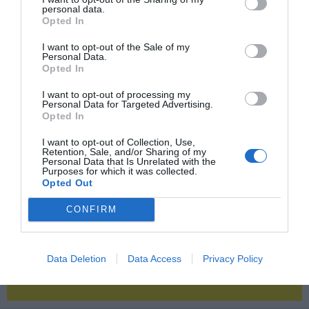
personal data.
Opted In
2P
2Playbook Club
I want to opt-out of the Sale of my
Personal Data.
Opted In
I want to opt-out of processing my
Personal Data for Targeted Advertising.
Opted In
I want to opt-out of Collection, Use,
Retention, Sale, and/or Sharing of my
Personal Data that Is Unrelated with the
Purposes for which it was collected.
Opted Out
CONFIRM
Data Deletion
Data Access
Privacy Policy
¡Haz click aquí y accede sin límites a contenidos
y eventos para Socios!​​​​​​​