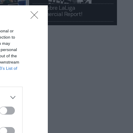
¡Descubre LaLiga
Commercial Report!​​
ona
022 2023.
sonal or
 de Víctor
ection to
ou may
 personal
out of the
 downstream
B’s List of
pos
 millones
evé rec