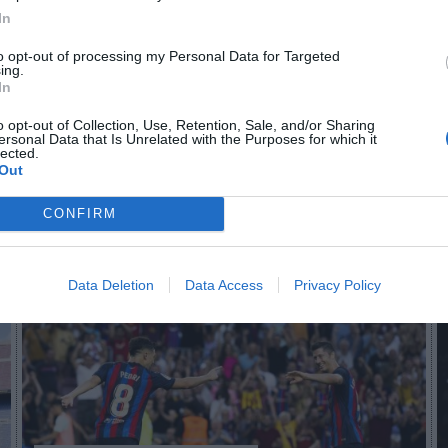
In
to opt-out of processing my Personal Data for Targeted
n no formas parte de 2Playbook Club
ing.
In
¡Hazte Socio para acceder a este contenido exclusivo!
o opt-out of Collection, Use, Retention, Sale, and/or Sharing
¡Suscríbete!
Inicia sesión
ersonal Data that Is Unrelated with the Purposes for which it
lected.
Out
CONFIRM
Imprimir
Data Deletion
Data Access
Privacy Policy