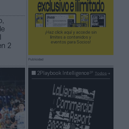
o,
de
¡Haz click aquí y accede sin
l
límites a contenidos y
eventos para Socios!​​​​​​​
en 2
Publicidad
2P
2Playbook Intelligence
Todos