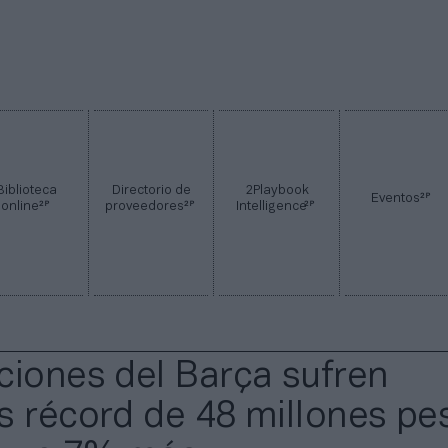
Biblioteca
Directorio de
2Playbook
2P
Eventos
2P
2P
2P
online
proveedores
Intelligence
ciones del Barça sufren
s récord de 48 millones pe