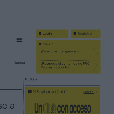
Login
Registro
Menú
2P
Push
¡Descubre Intelligence 2P!
Buscar
¡Recupera el contenido de PRO
Women in Sports!
Publicidad
2P
2Playbook Club
¡Únete!
se a