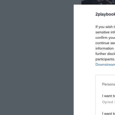
2playboo
If you wish 
sensitive in
confirm you
continue se
Cristian García
information 
further disc
participants
Downstream 
El FC Barcelona
polideportivos 
Persona
de euros en 20
I want t
Opted 
I want t