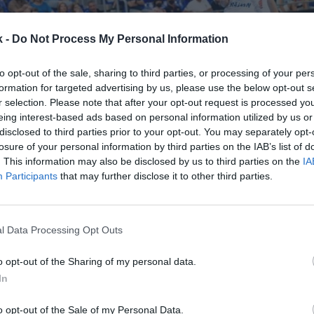
k -
Do Not Process My Personal Information
FC Barcel
handbol 2
to opt-out of the sale, sharing to third parties, or processing of your per
Fotografía
formation for targeted advertising by us, please use the below opt-out s
Salgado
r selection. Please note that after your opt-out request is processed y
eing interest-based ads based on personal information utilized by us or
29 de septiembre de 2022
disclosed to third parties prior to your opt-out. You may separately opt-
losure of your personal information by third parties on the IAB’s list of
. This information may also be disclosed by us to third parties on the
IA
Guardar
Me gusta
Participants
that may further disclose it to other third parties.
 sigue echando el resto por sus secciones. Los equi
del club blaugrana sufrieron pérdidas récord de 48,1
l Data Processing Opt Outs
21-2022, unos números rojos que esta temporada pr
o opt-out of the Sharing of my personal data.
In
o opt-out of the Sale of my Personal Data.