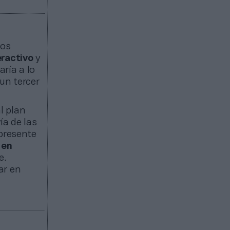
dos
ractivo
y
aría a lo
un tercer
l plan
ía de las
 presente
 en
e.
ar en