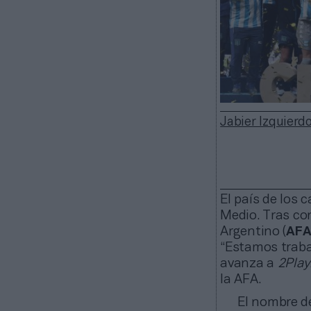
Jabier Izquierd
El país de los
Medio. Tras con
Argentino (
AF
“Estamos traba
avanza a
2Pla
la AFA.
El nombre d