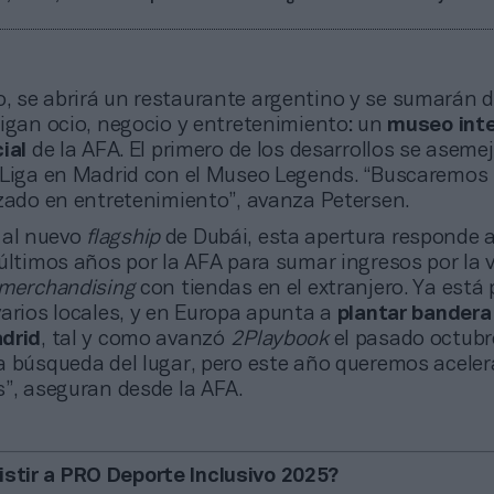
o, se abrirá un restaurante argentino y se sumarán 
ligan ocio, negocio y entretenimiento: un
museo inte
ial
de la AFA. El primero de los desarrollos se asemej
aLiga en Madrid con el Museo Legends. “Buscaremos 
izado en entretenimiento”, avanza Petersen.
 al nuevo
flagship
de Dubái, esta apertura responde a
últimos años por la AFA para sumar ingresos por la v
merchandising
con tiendas en el extranjero. Ya está
varios locales, y en Europa apunta a
plantar bandera
drid
, tal y como avanzó
2Playbook
el pasado octubr
a búsqueda del lugar, pero este año queremos aceler
s”, aseguran desde la AFA.
istir a PRO Deporte Inclusivo 2025?