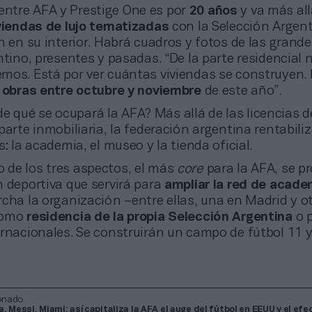
entre AFA y Prestige One es por
20 años
y va más all
viendas de lujo tematizadas
con la Selección Argen
n en su interior. Habrá cuadros y fotos de las grande
ntino, presentes y pasadas. “De la parte residencial 
mos. Está por ver cuántas viviendas se construyen. E
s obras entre octubre y noviembre
de este año”.
e qué se ocupará la AFA? Más allá de las licencias 
parte inmobiliaria, la federación argentina rentabiliz
s: la academia, el museo y la tienda oficial.
o de los tres aspectos, el más
core
para la AFA, se p
n deportiva que servirá para
ampliar la red de acade
cha la organización –entre ellas, una en Madrid y o
como
residencia de la propia Selección Argentina
o 
ernacionales. Se construirán un campo de fútbol 11 
onado
, Messi, Miami: así capitaliza la AFA el auge del fútbol en EEUU y el efe