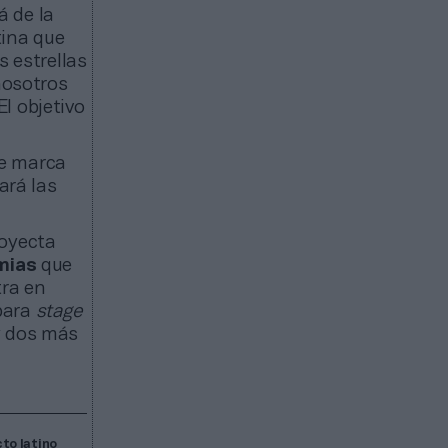
á de la
tina que
s estrellas
nosotros
l objetivo
de marca
ará las
royecta
mias
que
tra en
para
stage
y dos más
cto latino