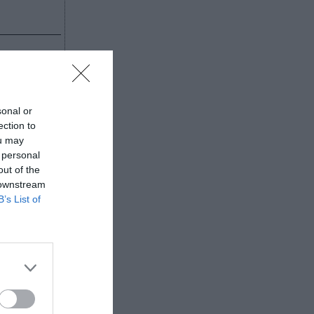
Dhabi
sonal or
 dos
ection to
gundo, si
ou may
 personal
out of the
e han
 downstream
ña, se
B’s List of
 que la
lfo
gentina va