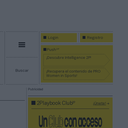
Login
Registro
Menú
2P
Push
¡Descubre Intelligence 2P!
Buscar
¡Recupera el contenido de PRO
Women in Sports!
Publicidad
2P
2Playbook Club
¡Únete!