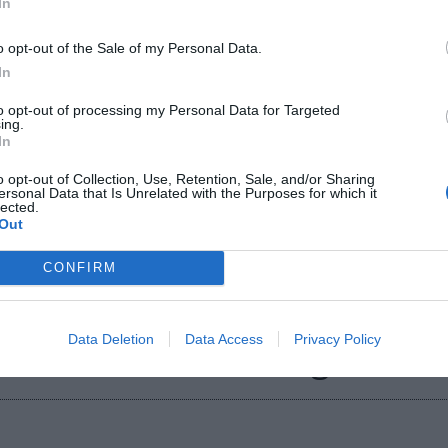
In
relación más amplia que ha ido tejiendo la AFA con 
irato y varias empresas locales. En 2024, por ejempl
o opt-out of the Sale of my Personal Data.
regional con
Prestige One
. Ahora, esta promotora in
In
tar junto con la federación del fútbol argentino la
to opt-out of processing my Personal Data for Targeted
ing.
In
una torre que se construirá en Dubai Islands, una zo
a ciudad y donde “se quiere posicionar como un esp
o opt-out of Collection, Use, Retention, Sale, and/or Sharing
s ligados al deporte y ocio”, apunta Petersen.
ersonal Data that Is Unrelated with the Purposes for which it
lected.
Out
CONFIRM
ará con viviendas de lujo, una
seo, un restaurante y una ti
Data Deletion
Data Access
Privacy Policy
o en la Selección Argentina