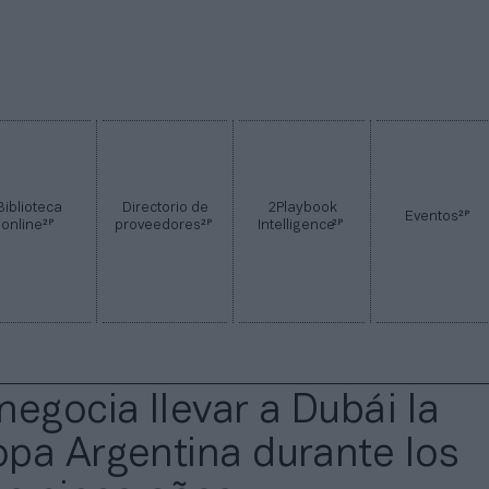
Biblioteca
Directorio de
2Playbook
2P
Eventos
2P
2P
2P
online
proveedores
Intelligence
negocia llevar a Dubái la
pa Argentina durante los