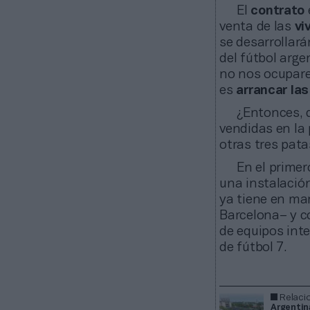
El
contrato
venta de las
vi
se desarrollará
del fútbol arge
no nos ocupare
es
arrancar la
¿Entonces, d
vendidas en la 
otras tres pata
En el primer
una instalació
ya tiene en mar
Barcelona– y 
de equipos int
de fútbol 7.
Relaci
Argentina