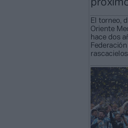
próximo
El torneo, 
Oriente Med
hace dos añ
Federación 
rascacielo