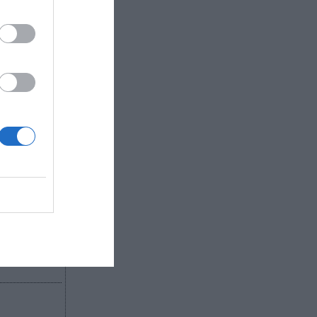
el
o, firmó
mobiliaria
 AFA
na de
acio donde
enda;