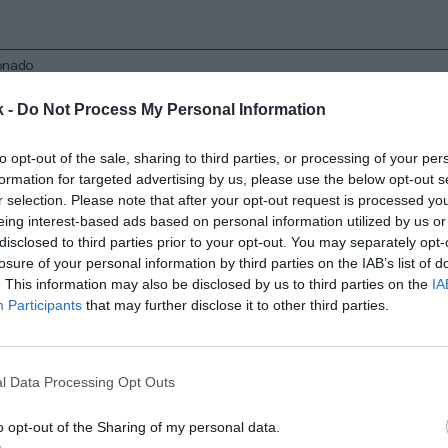
onado
a sigue los pasos de España: la AFA lleva la Supercopa Argentina a Abu 
k -
Do Not Process My Personal Information
to opt-out of the sale, sharing to third parties, or processing of your per
a Internacional de Argentina seguirían disputándola
formation for targeted advertising by us, please use the below opt-out s
mpeón del Trofeo de Campeones y el primero –o el se
r selection. Please note that after your opt-out request is processed y
eing interest-based ads based on personal information utilized by us or
doblete
– de la tabla general de la temporada.
disclosed to third parties prior to your opt-out. You may separately opt-
 los términos económicos del acuerdo, todavía no s
losure of your personal information by third parties on the IAB’s list of
ras, aseguran desde la AFA. En la Supercopa de Espa
. This information may also be disclosed by us to third parties on the
IA
bia Saudí paga unos 40 millones a la Rfef
, mientras
Participants
that may further disclose it to other third parties.
ría unos 25 millones por la Supercoppa. El país del go
 cubre los gastos del viaje y del alojamiento.
l Data Processing Opt Outs
viviendas de lujo, restaurante argentino, museo…
o opt-out of the Sharing of my personal data.
de Dubái de atraer la Supercopa Internacional de Ar