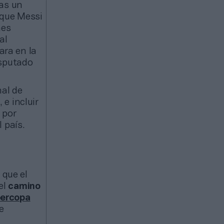
ras un
 que Messi
mes
al
ara en la
isputado
nal de
, e incluir
 por
 país.
 que el
 el
camino
ercopa
e