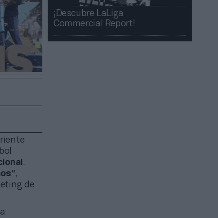
¡Descubre LaLiga
Commercial Report!​​
riente
bol
cional
.
ños”
,
eting de
na