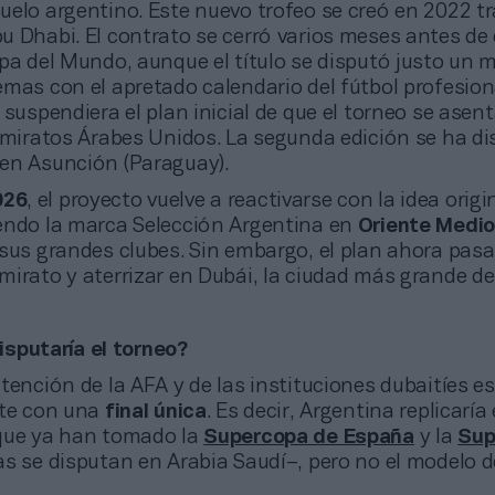
uelo argentino. Este nuevo trofeo se creó en 2022 t
u Dhabi. El contrato se cerró varios meses antes de
pa del Mundo, aunque el título se disputó justo un 
emas con el apretado calendario del fútbol profesion
 suspendiera el plan inicial de que el torneo se asent
 Emiratos Árabes Unidos. La segunda edición se ha d
en Asunción (Paraguay).
026
, el proyecto vuelve a reactivarse con la idea origi
endo la marca Selección Argentina en
Oriente Medio
 sus grandes clubes. Sin embargo, el plan ahora pasa
irato y aterrizar en Dubái, la ciudad más grande del
sputaría el torneo?
intención de la AFA y de las instituciones dubaitíes es
ute con una
final única
. Es decir, Argentina replicaría
ue ya han tomado la
Supercopa de España
y la
Sup
 se disputan en Arabia Saudí–, pero no el modelo d