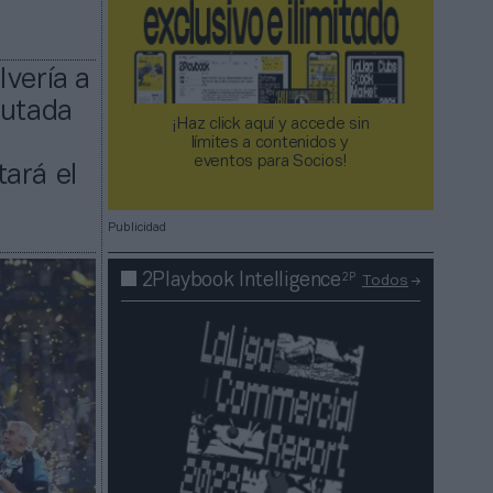
lvería a
putada
¡Haz click aquí y accede sin
límites a contenidos y
eventos para Socios!​​​​​​​
ará el
Publicidad
2P
2Playbook Intelligence
Todos