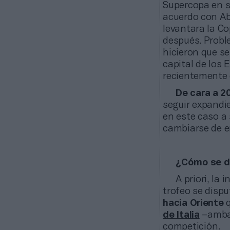
Supercopa en s
acuerdo con Ab
levantara la Co
después. Probl
hicieron que se
capital de los
recientemente 
De cara a 2
seguir expandi
en este caso a
cambiarse de em
¿Cómo se di
A priori, la 
trofeo se disp
hacia Oriente
q
de Italia
–ambas
competición.