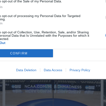
o opt-out of the Sale of my Personal Data.
In
to opt-out of processing my Personal Data for Targeted
n no formas parte de 2Playbook Club
ing.
In
¡Hazte Socio para acceder a este contenido exclusivo!
o opt-out of Collection, Use, Retention, Sale, and/or Sharing
ersonal Data that Is Unrelated with the Purposes for which it
¡Suscríbete!
Inicia sesión
lected.
Out
CONFIRM
Imprimir
Data Deletion
Data Access
Privacy Policy