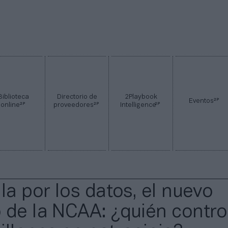
Biblioteca
Directorio de
2Playbook
2P
Eventos
2P
2P
2P
online
proveedores
Intelligence
la por los datos, el nuevo
 de la NCAA: ¿quién contro