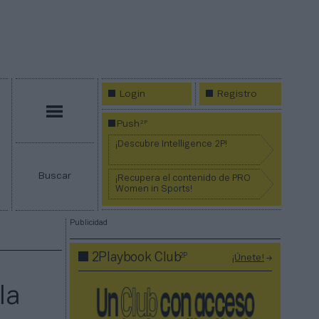
Login
Registro
Menú
2P
Push
¡Descubre Intelligence 2P!
Buscar
¡Recupera el contenido de PRO
Women in Sports!
Publicidad
2P
2Playbook Club
¡Únete!
la