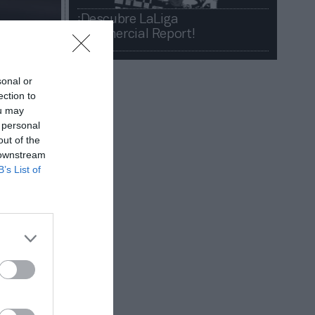
¡Descubre LaLiga
Commercial Report!​​
sonal or
ection to
ou may
 personal
out of the
 downstream
B’s List of
inio en el
s. La NCAA