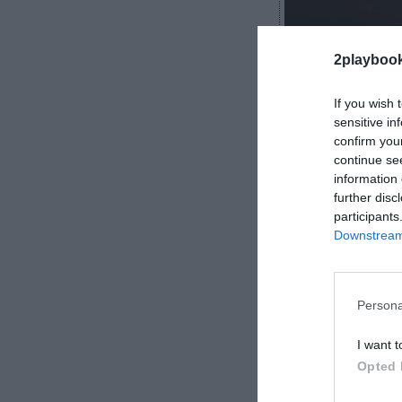
2playboo
If you wish 
sensitive in
confirm you
Ben Petterman
continue se
information 
further disc
participants
Downstream 
La NCAA ha dado
deporte univers
prácticamente 
Persona
ha lanz
I want t
Opted 