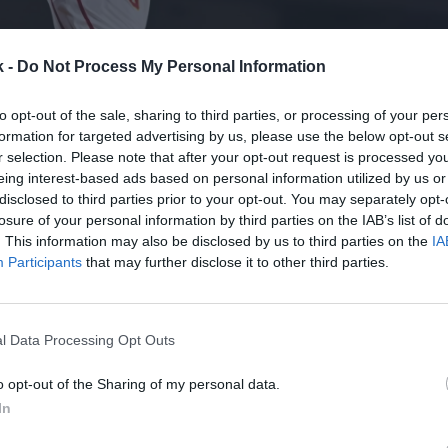
k -
Do Not Process My Personal Information
to opt-out of the sale, sharing to third parties, or processing of your per
formation for targeted advertising by us, please use the below opt-out s
r selection. Please note that after your opt-out request is processed y
10 de septiembre de 2024
eing interest-based ads based on personal information utilized by us or
disclosed to third parties prior to your opt-out. You may separately opt-
losure of your personal information by third parties on the IAB’s list of
Guardar
Me gusta
. This information may also be disclosed by us to third parties on the
IA
Participants
that may further disclose it to other third parties.
 el primer paso para retomar las riendas del patroc
itario. O, al menos, para ser parte de un negocio que
había excluido a la organización y sus universidade
l Data Processing Opt Outs
o opt-out of the Sharing of my personal data.
In