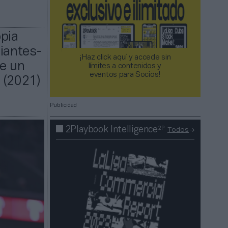
opia
diantes-
¡Haz click aquí y accede sin
re un
límites a contenidos y
eventos para Socios!​​​​​​​
 (2021)
Publicidad
2P
2Playbook Intelligence
Todos