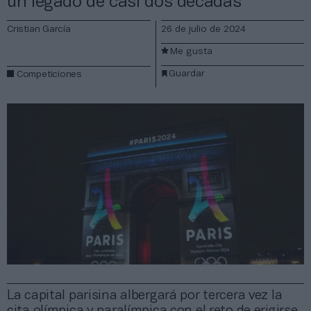
un legado de casi dos décadas
Cristian García
26 de julio de 2024
Me gusta
Guardar
Competiciones
La capital parisina albergará por tercera vez la
cita olímpica y paralímpica con el reto de erigirse