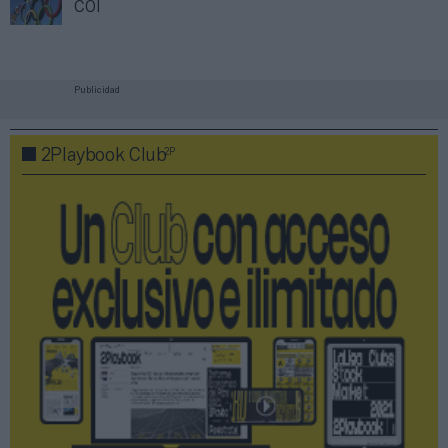
COI
Publicidad
2P
2Playbook Club