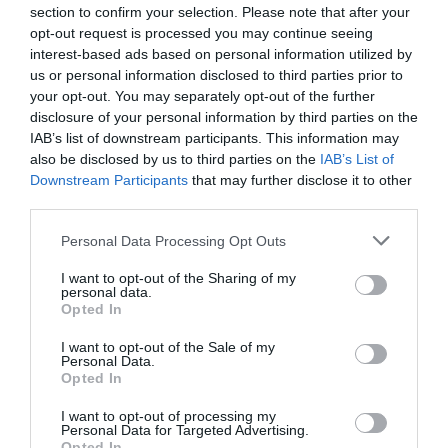
Los ingresos obtenidos por la organización de los
section to confirm your selection. Please note that after your
Juegos generarán entre un 41% y un 48% del retorno
opt-out request is processed you may continue seeing
económico, mientras que el gasto turístico oscila entre
interest-based ads based on personal information utilized by
el 21% y el 32% y la inversión en infraestructuras entre
us or personal information disclosed to third parties prior to
el 27% y el 31%, en los diferentes escenarios
your opt-out. You may separately opt-out of the further
estudiados. Sólo por taquilla se espera percibir 1.243
disclosure of your personal information by third parties on the
millones de euros, a lo que se suman 183 millones del
IAB’s list of downstream participants. This information may
negocio de hospitality.
El gasto de los turistas
durante el evento será de 2.600 millones de euros
,
also be disclosed by us to third parties on the
IAB’s List of
según la Oficina de Turismo de París.
Downstream Participants
that may further disclose it to other
third parties.
De la visibilidad de los espónsors, al ‘prize
Personal Data Processing Opt Outs
money’ en el atletismo
El amateurismo sobre el que se construyó el
I want to opt-out of the Sharing of my
deporte olímpico ha impedido en muchas ocasiones
personal data.
que los Juegos Olímpicos se adaptasen a los cambios
Opted In
de la industria del deporte. Sin ir más lejos, hasta ahora
la Norma 40 de la Carta Olímpica impedía, bajo
I want to opt-out of the Sale of my
Personal Data.
amenaza de importantes sanciones económicas, que
Opted In
los deportistas mostrasen o citasen a sus
espónsors
durante la cita olímpica. Pese a que se
I want to opt-out of processing my
mantendrán importantes limitaciones a las marcas de
Personal Data for Targeted Advertising.
los deportistas, esta será la primera edición en la que
Opted In