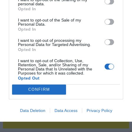
personal data.
Opted In
2P
2Playbook Club
I want to opt-out of the Sale of my
Personal Data.
Opted In
I want to opt-out of processing my
Personal Data for Targeted Advertising.
Opted In
I want to opt-out of Collection, Use,
Retention, Sale, and/or Sharing of my
Personal Data that Is Unrelated with the
Purposes for which it was collected.
Opted Out
CONFIRM
Data Deletion
Data Access
Privacy Policy
¡Haz click aquí y accede sin límites a contenidos
y eventos para Socios!​​​​​​​