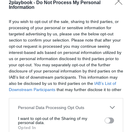
Comité Olímpico Internacional
.
2playbook -
Do Not Process My Personal
Information
El objetivo de Enhanced Group es
organizar el
evento dos veces al año
y utilizar los fondos
recaudados para desarrollar su plataforma y conseguir
If you wish to opt-out of the sale, sharing to third parties, or
nuevas alianzas estratégicas a nivel mundial. La
processing of your personal or sensitive information for
empresa organizadora ha debutado en bolsa con una
targeted advertising by us, please use the below opt-out
valoración de
1.200 millones de dólares
(1.028
section to confirm your selection. Please note that after your
millones de euros).
opt-out request is processed you may continue seeing
interest-based ads based on personal information utilized by
Sobre Intelligence 2P
us or personal information disclosed to third parties prior to
your opt-out. You may separately opt-out of the further
Intelligence 2P
es la unidad de estrategia e
inteligencia de mercado de 2Playbook, cuya plataforma
disclosure of your personal information by third parties on the
de datos monitoriza en tiempo real el negocio de 60
IAB’s list of downstream participants. This information may
clubes de LaLiga, Liga F y Primera Federación; 200
also be disclosed by us to third parties on the
IAB’s List of
clubes de ligas europeas; 22 clubes de ACB y Primera
Downstream Participants
that may further disclose it to other
FEB.
third parties.
La plataforma de datos monitoriza más de 34.000
contratos de patrocinio, de los que 25.000
Personal Data Processing Opt Outs
corresponden al mercado español y más de 8.000 a
propiedades deportivas y competiciones internacionales,
I want to opt-out of the Sharing of my
personal data.
segmentados por competición, tipología de activos,
Opted In
marcas, categorías de producto y valor económico