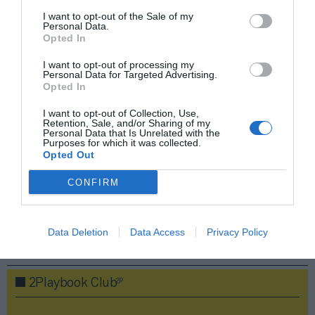
aproximado de cada acuerdo. Si quieres más
I want to opt-out of the Sale of my
información, contacta con nosotros
Personal Data.
en
intelligence@2playbook.com
Opted In
Añadir
2Playbook
como fuente preferida de Google
I want to opt-out of processing my
Personal Data for Targeted Advertising.
de forma gratuita
Opted In
Mantente informado con las últimas noticias de actualidad.
ACTIVAR AHORA
I want to opt-out of Collection, Use,
Retention, Sale, and/or Sharing of my
Personal Data that Is Unrelated with the
Purposes for which it was collected.
Opted Out
Compartir
CONFIRM
Imprimir
Data Deletion
Data Access
Privacy Policy
Publicidad
2P
2Playbook Club