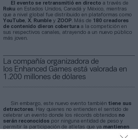
El evento se retransmitió en directo
a través de
Roku
en Estados Unidos, Canadá y México, mientras
que a nivel global fue distribuido en plataformas como
YouTube
,
X
,
Rumble
y
ZOOP
. Más de
180 creadores
de contenido
dieron cobertura
a la competición en
sus respectivos canales, atrayendo a un nuevo público
más joven.
La compañía organizadora de
los Enhanced Games está valorada en
1.200 millones de dólares
Sin embargo, este nuevo evento también
tiene sus
detractores
. Hay quienes no entienden el sentido de
celebrar un evento donde los récords obtenidos
no
serán reconocidos
por ninguna entidad de peso y
permitir la participación de atletas que ya
mantienen
sanciones por dopaje
en competiciones oficiales del