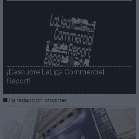
¡Descubre LaLiga Commercial
Report!​​
La redacción propone