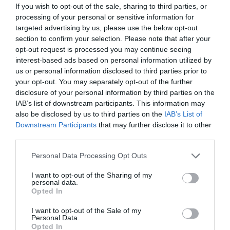
LaLiga
, cuyo
control económico
ha limitado la
If you wish to opt-out of the sale, sharing to third parties, or
inversión de los últimos años, pero que poco a poco se
processing of your personal or sensitive information for
va recuperando. Los
equipos españoles
han gastado
targeted advertising by us, please use the below opt-out
666 millones de dólares
en el mercado internacional,
section to confirm your selection. Please note that after your
un
11,6% más
que en 2024, con
Real Madrid
y
opt-out request is processed you may continue seeing
Atlético de Madrid
como grandes actores.
interest-based ads based on personal information utilized by
En
Inglaterra
se han invertido
181 millones de
us or personal information disclosed to third parties prior to
dólares
—
más del 50% el conjunto blanco
—,
your opt-out. You may separately opt-out of the further
superando en conjunto a lo gastado en
Italia (85,6
disclosure of your personal information by third parties on the
millones de dólares)
,
Portugal (70 millones)
,
Francia
IAB’s list of downstream participants. This information may
(68,3 millones)
y
Argentina (54,6 millones)
.
also be disclosed by us to third parties on the
IAB’s List of
En cuanto a la exportación,
España
vuelve a recuperar
Downstream Participants
that may further disclose it to other
una
balanza comercial positiva
al vender por
760
millones de dólares
, un
43%
con rumbo a
Reino Unido
third parties.
y con el
Arsenal FC
como principal comprador.
También se han producido operaciones de última hora
Personal Data Processing Opt Outs
que han sido determinantes para que clubes como el
Getafe CF
pudieran
inscribir a todos sus futbolistas
.
I want to opt-out of the Sharing of my
personal data.
Opted In
Brasil, Arabia Saudí, Turquía… los ‘players’ que ya
compran más que venden
I want to opt-out of the Sale of my
Personal Data.
El análisis se concentraba tradicionalmente en las
Opted In
cinco grandes ligas, pero desde hace unos años hay