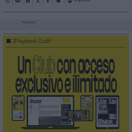
Imprimir
Publicidad
2P
2Playbook Club