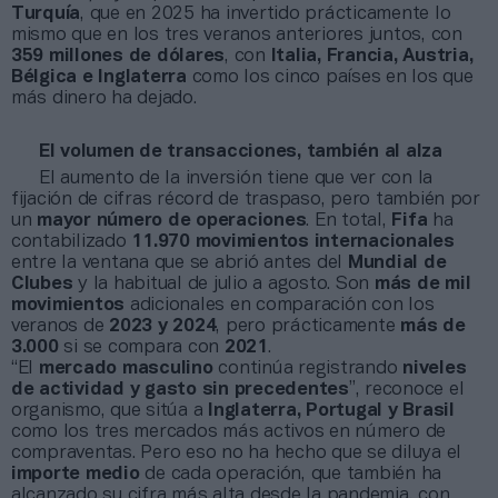
Turquía
, que en 2025 ha invertido prácticamente lo
mismo que en los tres veranos anteriores juntos, con
359 millones de dólares
, con
Italia, Francia, Austria,
Bélgica e Inglaterra
como los cinco países en los que
más dinero ha dejado.
El volumen de transacciones, también al alza
El aumento de la inversión tiene que ver con la
fijación de cifras récord de traspaso, pero también por
un
mayor número de operaciones
. En total,
Fifa
ha
contabilizado
11.970 movimientos internacionales
entre la ventana que se abrió antes del
Mundial de
Clubes
y la habitual de julio a agosto. Son
más de mil
movimientos
adicionales en comparación con los
veranos de
2023 y 2024
, pero prácticamente
más de
3.000
si se compara con
2021
.
“El
mercado masculino
continúa registrando
niveles
de actividad y gasto sin precedentes
”, reconoce el
organismo, que sitúa a
Inglaterra, Portugal y Brasil
como los tres mercados más activos en número de
compraventas. Pero eso no ha hecho que se diluya el
importe medio
de cada operación, que también ha
alcanzado su cifra más alta desde la pandemia, con