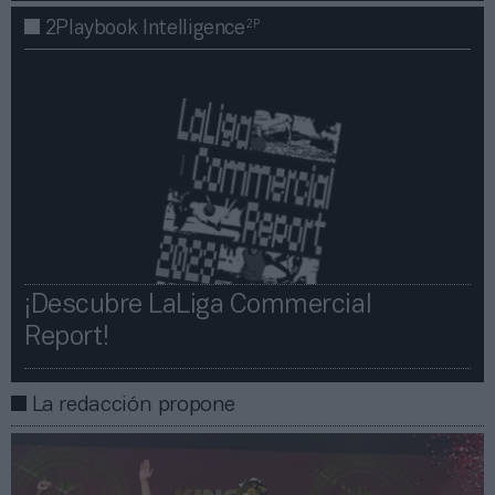
2P
2Playbook Intelligence
¡Descubre LaLiga Commercial
Report!​​
La redacción propone