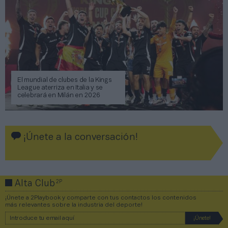
El mundial de clubes de la Kings
League aterriza en Italia y se
celebrará en Milán en 2026
¡Únete a la conversación!
2P
Alta Club
¡Únete a 2Playbook y comparte con tus contactos los contenidos
más relevantes sobre la industria del deporte!