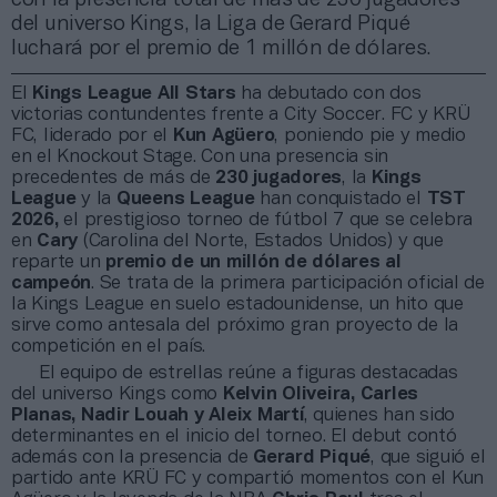
del universo Kings, la Liga de Gerard Piqué
luchará por el premio de 1 millón de dólares.
El
Kings League All Stars
ha debutado con dos
victorias contundentes frente a City Soccer. FC y KRÜ
FC, liderado por el
Kun Agüero
, poniendo pie y medio
en el Knockout Stage. Con una presencia sin
precedentes de más de
230 jugadores
, la
Kings
League
y la
Queens League
han conquistado el
TST
2026,
el prestigioso torneo de fútbol 7 que se celebra
en
Cary
(Carolina del Norte, Estados Unidos) y que
reparte un
premio de un millón de dólares al
campeón
. Se trata de la primera participación oficial de
la Kings League en suelo estadounidense, un hito que
sirve como antesala del próximo gran proyecto de la
competición en el país.
El equipo de estrellas reúne a figuras destacadas
del universo Kings como
Kelvin Oliveira, Carles
Planas, Nadir Louah y Aleix Martí
, quienes han sido
determinantes en el inicio del torneo. El debut contó
además con la presencia de
Gerard Piqué
, que siguió el
partido ante KRÜ FC y compartió momentos con el Kun