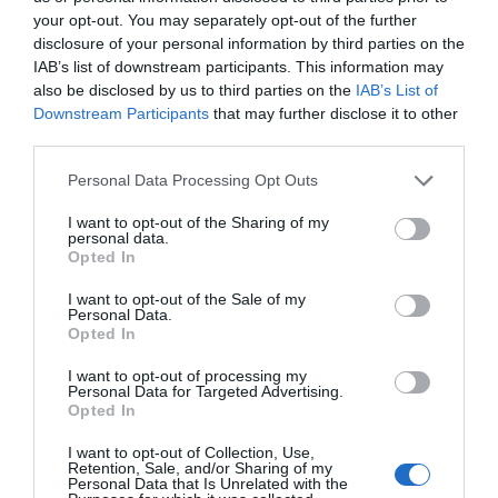
segmentados por competición, tipología de activos,
your opt-out. You may separately opt-out of the further
marcas, categorías de producto y valor económico
disclosure of your personal information by third parties on the
aproximado de cada acuerdo. Si quieres más
IAB’s list of downstream participants. This information may
información, contacta con nosotros
also be disclosed by us to third parties on the
IAB’s List of
en
intelligence@2playbook.com
.
Downstream Participants
that may further disclose it to other
third parties.
Añadir
2Playbook
como fuente preferida de Google
de forma gratuita
Personal Data Processing Opt Outs
Mantente informado con las últimas noticias de actualidad.
ACTIVAR AHORA
I want to opt-out of the Sharing of my
personal data.
Opted In
Compartir
I want to opt-out of the Sale of my
Personal Data.
Opted In
Imprimir
I want to opt-out of processing my
Personal Data for Targeted Advertising.
Opted In
Publicidad
I want to opt-out of Collection, Use,
Retention, Sale, and/or Sharing of my
Personal Data that Is Unrelated with the
2P
2Playbook Club