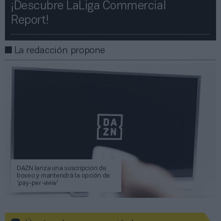
¡Descubre LaLiga Commercial
Report!​​
La redacción propone
DAZN lanza una suscripción de
boxeo y mantendrá la opción de
‘pay-per-view’