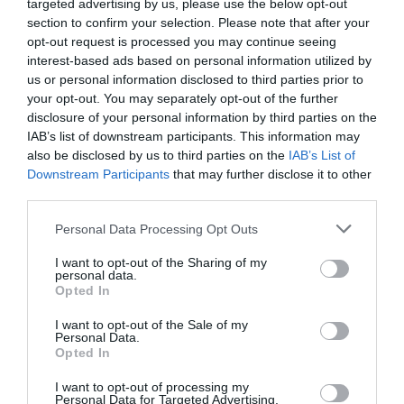
targeted advertising by us, please use the below opt-out
La plataforma de datos monitoriza más de 34.000
contratos de patrocinio, de los que 25.000
section to confirm your selection. Please note that after your
corresponden al mercado español y más de 8.000 a
opt-out request is processed you may continue seeing
propiedades deportivas y competiciones internacionales,
interest-based ads based on personal information utilized by
segmentados por competición, tipología de activos,
us or personal information disclosed to third parties prior to
marcas, categorías de producto y valor económico
your opt-out. You may separately opt-out of the further
aproximado de cada acuerdo. Si quieres más
disclosure of your personal information by third parties on the
información, contacta con nosotros
IAB’s list of downstream participants. This information may
en
intelligence@2playbook.com
.
also be disclosed by us to third parties on the
IAB’s List of
Downstream Participants
that may further disclose it to other
Añadir
2Playbook
como fuente preferida de Google
third parties.
de forma gratuita
Mantente informado con las últimas noticias de actualidad.
Personal Data Processing Opt Outs
ACTIVAR AHORA
I want to opt-out of the Sharing of my
personal data.
Opted In
Compartir
I want to opt-out of the Sale of my
Personal Data.
Imprimir
Opted In
I want to opt-out of processing my
Índex
2P
Personal Data for Targeted Advertising.