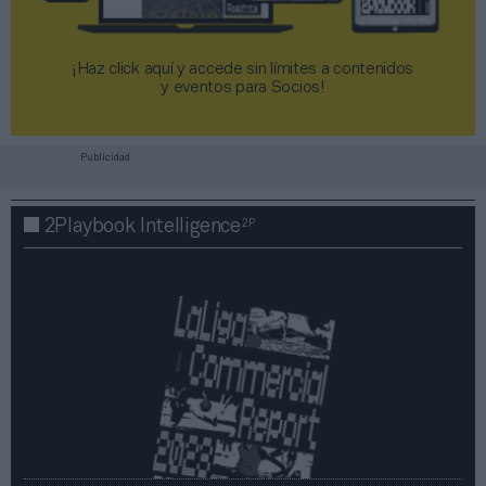
¡Haz click aquí y accede sin límites a contenidos
y eventos para Socios!​​​​​​​
Publicidad
2P
2Playbook Intelligence