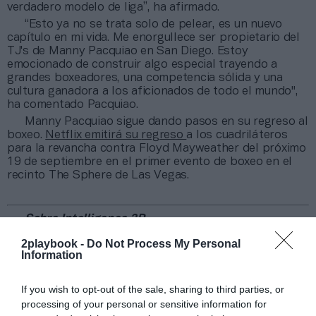
verdadero modelo de liga”, ha afirmado.
“Esto ya no se trata solo de pelear, es un nuevo
capítulo en mi vida. Me enorgullece ser propietario del
TJ's de Manny Pacquiao en San Diego. Estoy
emocionado de construir algo especial trayendo a
grandes boxeadores, una competencia sólida y una
cultura ganadora a los aficionados de todo el mundo",
ha comentado Pacquiao.
Manny Pacquiao sigue dando pasos en su regreso al
boxeo.
Netflix emitirá su
regreso
a los cuadriláteros
para la revancha contra Floyd Mayweather del próximo
19 de septiembre en el primer evento de boxeo en el
recinto The Sphere de Las Vegas.
Sobre Intelligence 2P
Intelligence 2P
es la unidad de estrategia e
2playbook -
Do Not Process My Personal
inteligencia de mercado de 2Playbook, cuya plataforma
Information
de datos monitoriza en tiempo real el negocio de 60
clubes de LaLiga, Liga F y Primera Federación; 200
If you wish to opt-out of the sale, sharing to third parties, or
clubes de ligas europeas; 22 clubes de ACB y Primera
FEB.
processing of your personal or sensitive information for