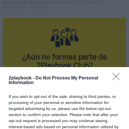
gestora del fútbol profesional y T3N Sport &
Investment, que es q
¿Aún no formas parte de
2Playbook Club?
¡Hazte Socio para acceder a este contenido
2playbook -
Do Not Process My Personal
exclusivo!
Information
¡Suscríbete!
Inicia sesión
If you wish to opt-out of the sale, sharing to third parties, or
processing of your personal or sensitive information for
targeted advertising by us, please use the below opt-out
section to confirm your selection. Please note that after your
Compartir
opt-out request is processed you may continue seeing
Imprimir
interest-based ads based on personal information utilized by