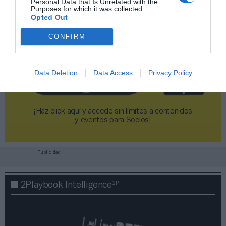
Personal Data that Is Unrelated with the
Purposes for which it was collected.
Opted Out
CONFIRM
Data Deletion
Data Access
Privacy Policy
¡Haz click aquí y accede sin límites a contenidos
y eventos para Socios!​​​​​​​
Publicidad
2P
2Playbook Intelligence