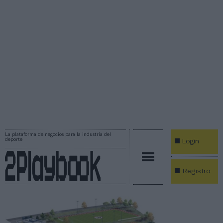
La plataforma de negocios para la industria del
deporte
Login
Registro