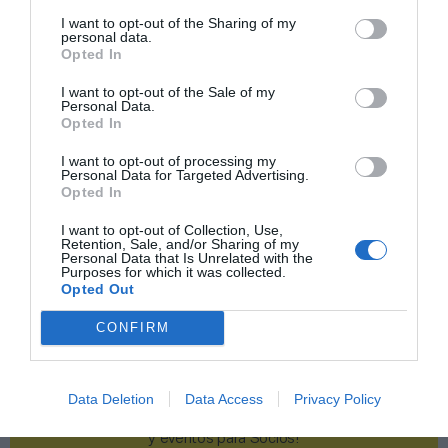
I want to opt-out of the Sharing of my
Publicidad
personal data.
Opted In
I want to opt-out of the Sale of my
2P
2Playbook Club
Personal Data.
Opted In
I want to opt-out of processing my
Personal Data for Targeted Advertising.
Opted In
I want to opt-out of Collection, Use,
Retention, Sale, and/or Sharing of my
Personal Data that Is Unrelated with the
Purposes for which it was collected.
Opted Out
CONFIRM
Data Deletion
Data Access
Privacy Policy
¡Haz click aquí y accede sin límites a contenidos
y eventos para Socios!​​​​​​​