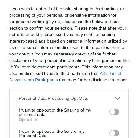
nos faltaba la NFL y a la NFL le faltaba Madrid”, ha
If you wish to opt-out of the sale, sharing to third parties, or
indicado por su parte José Luis Martínez-Almeida,
processing of your personal or sensitive information for
alcalde de Madrid, quien apunta que “celebrar un gran
evento en Madrid es garantía de éxito: capacidad
targeted advertising by us, please use the below opt-out
acreditada de organización, ciudad segura y, como
section to confirm your selection. Please note that after your
sucede con Miami, capital iberoamericana. Quien juega
opt-out request is processed you may continue seeing
en Madrid no solo juega en Europa, también en
interest-based ads based on personal information utilized by
Iberoamérica. Somos el puente entre dos continentes,
us or personal information disclosed to third parties prior to
entre dos culturas”.
your opt-out. You may separately opt-out of the further
disclosure of your personal information by third parties on the
IAB’s list of downstream participants. This information may
Relacionado
NFL: un negocio de 20.000 millones de dólares y
also be disclosed by us to third parties on the
IAB’s List of
Navidades en Netflix como gancho internacional
Downstream Participants
that may further disclose it to other
third parties.
¿En qué consiste el plan comercial internacional
Personal Data Processing Opt Outs
de las franquicias?
I want to opt-out of the Sharing of my
El programa de mercados globales nació en 2022.
personal data.
Seis franquicias se repartieron diferentes territorios,
Opted In
donde tienen los derechos comerciales y pueden
realizar otras actividades de promoción. Pueden firmar
I want to opt-out of the Sale of my
patrocinios, organizar eventos y realizar acciones de
Personal Data.