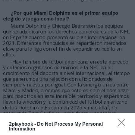
¿Por qué Miami Dolphins es el primer equipo
elegido y juega como local?
Miami Dolphins y Chicago Bears son los equipos
que se adjudicaron los derechos comerciales de la NFL
en España cuando presentó su plan internacional en
2021. Diferentes franquicias se repartieron mercados
clave para la liga con el fin de expandir su huella en
ellos.
“Hay hambre de fútbol americano en este mercado
y estamos orgullosos de unirnos a la NFL en el
crecimiento del deporte a nivel internacional, al tiempo
que generamos una relación con aficionados de
siempre y nuevos por igual. Con la sinergia única entre
Miami y Madrid, creemos que esto es sólo el comienzo
para nosotros en este increíble territorio y esperamos
llevar la emoción y la comunidad del fútbol americano
de los Dolphins a España en 2025 y más allá”, ha
asegurado Tom Garfinkel, presidente y consejero
deleado del equipo.
2playbook -
Do Not Process My Personal
“La NFL y los Miami Dolphins han elegido Madrid
Information
porque somos la ciudad donde hoy hay que estar. Pero