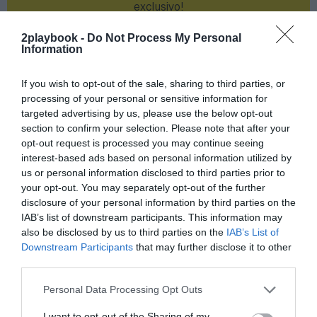
exclusivo!
¡Suscríbete!
Inicia sesión
2playbook -
Do Not Process My Personal
Information
If you wish to opt-out of the sale, sharing to third parties, or
processing of your personal or sensitive information for
Compartir
targeted advertising by us, please use the below opt-out
section to confirm your selection. Please note that after your
Imprimir
opt-out request is processed you may continue seeing
interest-based ads based on personal information utilized by
us or personal information disclosed to third parties prior to
Índex
2P
your opt-out. You may separately opt-out of the further
disclosure of your personal information by third parties on the
Euroliga
IAB’s list of downstream participants. This information may
also be disclosed by us to third parties on the
IAB’s List of
Nombramiento
Downstream Participants
that may further disclose it to other
third parties.
Personal Data Processing Opt Outs
Publicidad
I want to opt-out of the Sharing of my