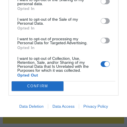
personal data.
Opted In
2P
2Playbook Club
I want to opt-out of the Sale of my
Personal Data.
Opted In
I want to opt-out of processing my
Personal Data for Targeted Advertising.
Opted In
I want to opt-out of Collection, Use,
Retention, Sale, and/or Sharing of my
Personal Data that Is Unrelated with the
Purposes for which it was collected.
Opted Out
CONFIRM
Data Deletion
Data Access
Privacy Policy
¡Haz click aquí y accede sin límites a contenidos
y eventos para Socios!​​​​​​​