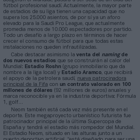
fútbol profesional saudí. Actualmente, la mayor parte
de estadios de su liga tienen una capacidad que no
supera los 25.000 asientos, de por sí ya un aforo
elevado para la Saudi Pro League, que actualmente
promedia menos de 10.000 espectadores por partido.
Todo un desafío a largo plazo en términos de hacer
crecer el consumo de fútbol para que todas estas
instalaciones no queden infrautilizadas.
Cabe destacar asimismo la
venta del
naming
de
dos nuevos estadios
que se construirán al calor del
Mundial:
Estadio Roshn
(grupo inmobiliario que da
nombre a la liga local) y
Estadio Aramco
, que recibirá
el apoyo de la petrolera saudí,
nueva patrocinadora
principal de la Fifa
con
un contrato valorado en 100
millones de dólares
(92 millones de euros) anuales y
marca reconocible ya en la industria deportiva: Fórmula
1, golf…
Neom también está cada vez más presente en el
deporte. Este megaproyecto urbanístico futurista fue
patrocinador principal de la última Supercopa de
España y tendrá el estadio más rompedor del Mundial.
El Estadio Neom, situado en las alturas junto a un
puerto deportivo artificial, “está diseñado para ser una