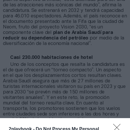
de las atracciones más icónicas del mundo”, afirma la
candidatura. Se estrenará en 2032 y tendrá capacidad
para 46.010 espectadores. Además, el país reconoce en
el documento presentado ante la Fifa que la ciudad de
Neom, fruto del proyecto Vision 2030, “es un
componente clave del
plan de Arabia Saudí para
reducir su dependencia del petróleo
por medio de la
diversificación de la economía nacional”.
Casi 230.000 habitaciones de hotel
Uno de los conceptos que resalta la candidatura es
el de que ofrecerá un “torneo compacto”. Un aspecto
en el que los desplazamientos cortos resultan claves.
Arabia Saudí asegura que más de 27 millones de
turistas internacionales visitaron su país en 2023 y que
para 2030 “se prevén más de 150 millones de
visitantes anuales”. Y en este reto, la promoción
mundial del torneo resulta clave. En cuanto al
transporte, los promotores sostienen que los vuelos
entre ciudades sede son inferiores a las dos horas y
que “el 60% de la población mundial se encuentra a
menos de ocho horas de viaje de Arabia Saudí”.
2playbook -
Do Not Process My Personal