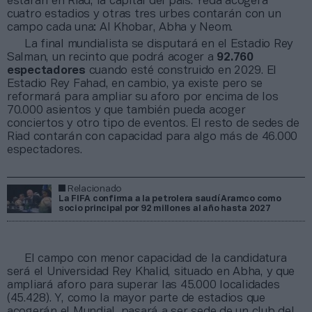
estarán en Riad, la capital del país. Yeda acogerá
cuatro estadios y otras tres urbes contarán con un
campo cada una: Al Khobar, Abha y Neom.
La final mundialista se disputará en el Estadio Rey
Salman, un recinto que podrá acoger a
92.760
espectadores
cuando esté construido en 2029. El
Estadio Rey Fahad, en cambio, ya existe pero se
reformará para ampliar su aforo por encima de los
70.000 asientos y que también pueda acoger
conciertos y otro tipo de eventos. El resto de sedes de
Riad contarán con capacidad para algo más de 46.000
espectadores.
Relacionado
La FIFA confirma a la petrolera saudí Aramco como
socio principal por 92 millones al año hasta 2027
El campo con menor capacidad de la candidatura
será el Universidad Rey Khalid, situado en Abha, y que
ampliará aforo para superar las 45.000 localidades
(45.428). Y, como la mayor parte de estadios que
acogerán el Mundial, pasará a ser sede de un club del