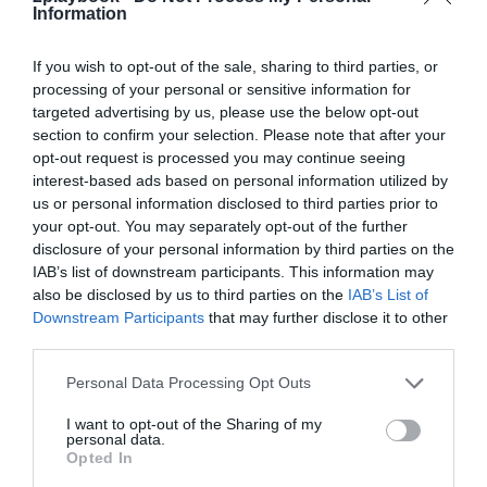
Otro punto de gran interés para la Fifa es el
Information
hospedaje, tanto de las selecciones como de toda la
caravana mundialista y de aficionados. Para convencer
If you wish to opt-out of the sale, sharing to third parties, or
a la entidad presidida por Gianni Infantino en este
processing of your personal or sensitive information for
aspecto, el país ha prometido que en 2034 podrá
targeted advertising by us, please use the below opt-out
ofrecer en sus ciudades sede más de 228.100
habitaciones que cumplirán con “los requisitos” que
section to confirm your selection. Please note that after your
impone el regulador del fútbol mundial. Además, como
opt-out request is processed you may continue seeing
curiosidad, la candidatura se ha propuesto tener
interest-based ads based on personal information utilized by
51.000 camas en hoteles cinco estrellas en Riad
y
us or personal information disclosed to third parties prior to
otras 15.000 camas del mismo rango en Yeda. En Neom,
your opt-out. You may separately opt-out of the further
el “hotel sede de la Fifa y el hotel VIP” propuestos por
disclosure of your personal information by third parties on the
la organización serán “dos de los siete hoteles de lujo y
IAB’s list of downstream participants. This information may
ultralujo” que se desarrollarán en The Line, un
also be disclosed by us to third parties on the
IAB’s List of
rascacielos que medirá 500 metros de alto por 170
Downstream Participants
that may further disclose it to other
kilómetros de largo.
third parties.
Relacionado
Personal Data Processing Opt Outs
Qué son los Juegos Olímpicos de esports y por qué se
celebran en Arabia Saudí y no en París
I want to opt-out of the Sharing of my
personal data.
Opted In