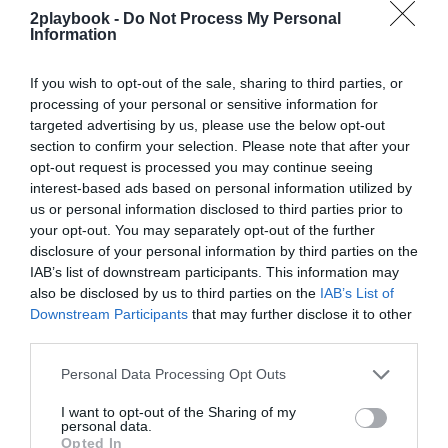
2playbook -
Do Not Process My Personal
¡Suscríbete!
Inicia sesión
Information
If you wish to opt-out of the sale, sharing to third parties, or
processing of your personal or sensitive information for
targeted advertising by us, please use the below opt-out
Compartir
section to confirm your selection. Please note that after your
opt-out request is processed you may continue seeing
Imprimir
interest-based ads based on personal information utilized by
us or personal information disclosed to third parties prior to
Índex
2P
your opt-out. You may separately opt-out of the further
disclosure of your personal information by third parties on the
IAB’s list of downstream participants. This information may
RPM-Mktg
also be disclosed by us to third parties on the
IAB’s List of
Downstream Participants
that may further disclose it to other
third parties.
Publicidad
Personal Data Processing Opt Outs
I want to opt-out of the Sharing of my
2P
2Playbook Club
personal data.
Opted In