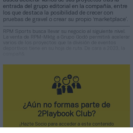
entrada del grupo editorial en la compañía, entre
los que destaca la posibilidad de crecer con
pruebas de gravel o crear su propio ‘marketplace’.
RPM Sports busca llevar su negocio al siguiente nivel.
La venta de RPM-Mktg a Grupo Godó permitirá acelerar
varios de los proyectos que la división de eventos
deportivos tiene en su hoja de ruta. De cara a 2023, la
compañ&
¿Aún no formas parte de
2Playbook Club?
¡Hazte Socio para acceder a este contenido
exclusivo!