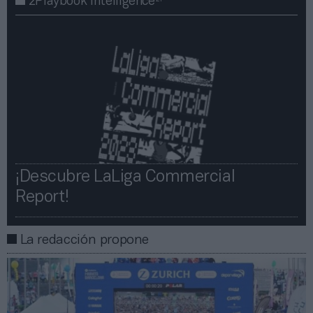
2Playbook Intelligence
¡Descubre LaLiga Commercial
Report!​​
La redacción propone