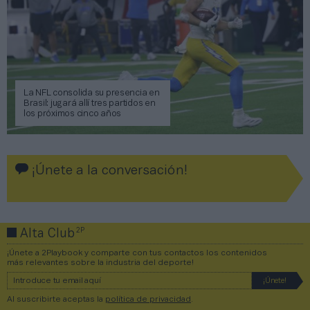
La NFL consolida su presencia en
Brasil: jugará allí tres partidos en
los próximos cinco años
¡Únete a la conversación!
2P
Alta Club
¡Únete a 2Playbook y comparte con tus contactos los contenidos
más relevantes sobre la industria del deporte!
Al suscribirte aceptas la
política de privacidad
.