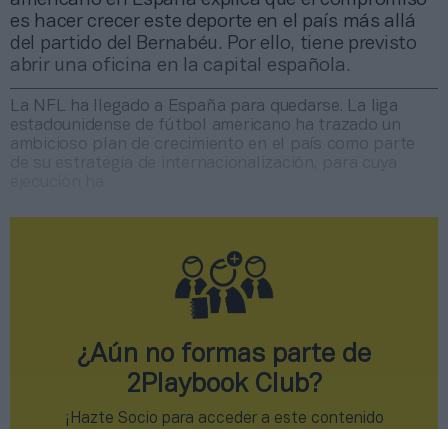
es hacer crecer este deporte en el país más allá
del partido del Bernabéu. Por ello, tiene previsto
abrir una oficina en la capital española.
La NFL ha llegado a España para quedarse. La liga
estadounidense de fútbol americano ha trazado un
ambicioso plan de crecimiento en el país como parte
de su estrategia de internacionalización, para cuya
ejecución ha
¿Aún no formas parte de
2Playbook Club?
¡Hazte Socio para acceder a este contenido
exclusivo!