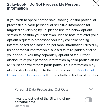
2playbook -
Do Not Process My Personal
¡Suscríbete!
Inicia sesión
Information
If you wish to opt-out of the sale, sharing to third parties, or
processing of your personal or sensitive information for
targeted advertising by us, please use the below opt-out
Compartir
section to confirm your selection. Please note that after your
opt-out request is processed you may continue seeing
Imprimir
interest-based ads based on personal information utilized by
us or personal information disclosed to third parties prior to
Índex
2P
your opt-out. You may separately opt-out of the further
disclosure of your personal information by third parties on the
IAB’s list of downstream participants. This information may
NFL
also be disclosed by us to third parties on the
IAB’s List of
Downstream Participants
that may further disclose it to other
third parties.
Publicidad
Personal Data Processing Opt Outs
I want to opt-out of the Sharing of my
2P
2Playbook Club
personal data.
Opted In