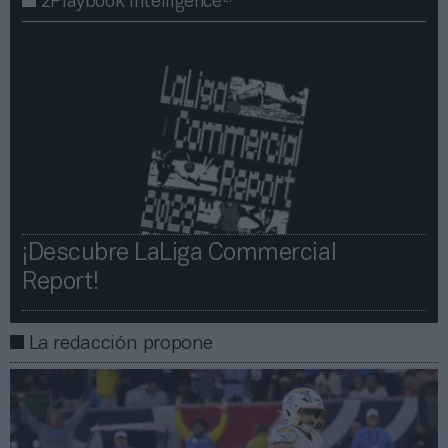
2Playbook Intelligence
¡Descubre LaLiga Commercial
Report!​​
La redacción propone