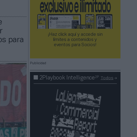
e
r
¡Haz click aquí y accede sin
os para
límites a contenidos y
eventos para Socios!​​​​​​​
Publicidad
2P
2Playbook Intelligence
Todos