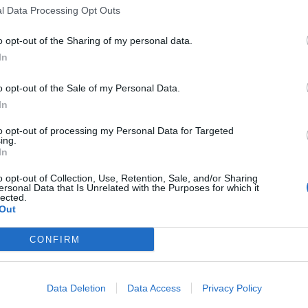
 ha aclarado que el evento “no será sustituido en el
l Data Processing Opt Outs
e modo que esta temporada
contará con un gran pre
o opt-out of the Sharing of my personal data.
evisto
. Eso sí, la gestora del Mundial ha afirmado q
r en Termas de Río Hondo en 2025”.
In
o opt-out of the Sale of my Personal Data.
In
book Intelligence
to opt-out of processing my Personal Data for Targeted
telligence
es la unidad de inteligencia de mercado d
ing.
 plataforma de datos monitoriza en tiempo real el n
In
bes de fútbol y baloncesto de toda Europa, así como
o opt-out of Collection, Use, Retention, Sale, and/or Sharing
os de patrocinio en el mercado español, segmentado
ersonal Data that Is Unrelated with the Purposes for which it
pología de activos, marcas, categorías de producto y 
lected.
Out
ximado de cada acuerdo. Si quieres más información
 través de
intelligence@2playbook.com
.
CONFIRM
aybook
como fuente preferida de Google de forma
ACTIVA
mado con las últimas noticias de actualidad.
Data Deletion
Data Access
Privacy Policy