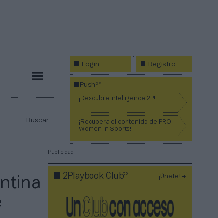
Login
Registro
Menú
2P
Push
¡Descubre Intelligence 2P!
Buscar
¡Recupera el contenido de PRO
Women in Sports!
Publicidad
2P
2Playbook Club
¡Únete!
ntina
e