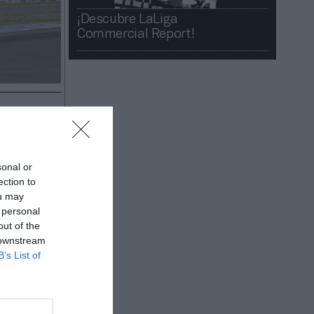
¡Descubre LaLiga
Commercial Report!​​
sonal or
tancias
ection to
ou may
smo, Irta
 personal
irmado que
out of the
 downstream
vicios
B’s List of
rts en un
del 5 al 7