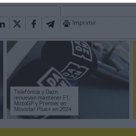
Imprimir
Telefónica y Dazn
renuevan mantener F1,
MotoGP y Premier en
Movistar Plus+ en 2024