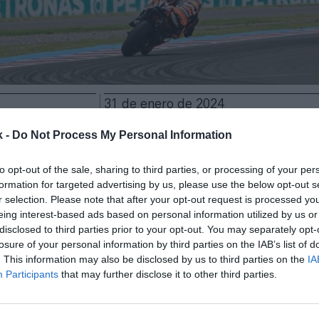
31 de enero de 2024
k -
Do Not Process My Personal Information
Guardar
Me gusta
to opt-out of the sale, sharing to third parties, or processing of your per
Gran Premio de Argentina de MotoGP por las
circuns
formation for targeted advertising by us, please use the below opt-out s
r selection. Please note that after your opt-out request is processed y
ve el país
. La Federación Internacional de Motocicli
eing interest-based ads based on personal information utilized by us or
, promotora del Mundial de Motociclismo, han conf
disclosed to third parties prior to your opt-out. You may separately opt-
 cabo la cita durante esta temporada.
losure of your personal information by third parties on the IAB’s list of
 de la prueba afirma que
no puede garantizar los ser
. This information may also be disclosed by us to third parties on the
IA
a el evento
, según ha anunciado la FIM y Dorna Spo
Participants
that may further disclose it to other third parties.
unto La cita estaba prevista para el fin de semana 
 Autódromo Internacional de Termas de Río Hondo.