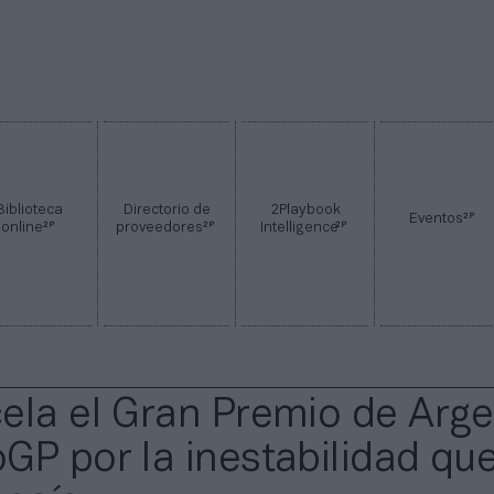
Biblioteca
Directorio de
2Playbook
2P
Eventos
2P
2P
2P
online
proveedores
Intelligence
ela el Gran Premio de Arge
GP por la inestabilidad qu