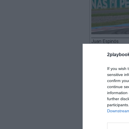
Juan Espinós
2playboo
If you wish 
Se cancela el 
sensitive in
confirm you
actuales que vi
continue se
y Dorna Sports
information 
no se llevará a
further disc
El promotor
participants
necesarios par
Downstream 
comunicado conj
de abril en el