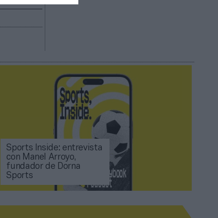
Sports Inside: entrevista
con Manel Arroyo,
fundador de Dorna
Sports