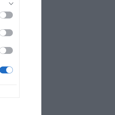
mio
ue espera
e
egocio de
 más de
s por
valor
, contacta
R AHORA