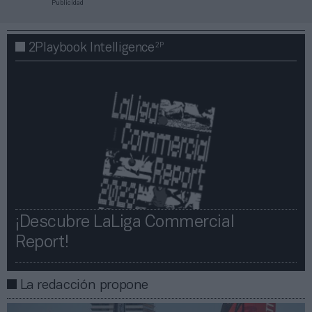
Publicidad
2P
2Playbook Intelligence
¡Descubre LaLiga Commercial
Report!​​
La redacción propone