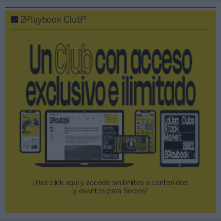
2P
2Playbook Club
¡Haz click aquí y accede sin límites a contenidos
y eventos para Socios!​​​​​​​