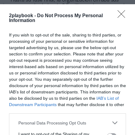
Hasta su fase final, la organización cifraba sus
ingresos en alrededor de 3,5 millones de euros, por lo
que la celebración del evento en la isla les reportará
2playbook -
Do Not Process My Personal
alrededor de 1,7 millones de euros, una aportación que
Information
puede variar en función del apoyo de los
patrocinadores y de las instituciones. En el apartado
comercial destacan Coca-cola y el Grupo Ari, pese a
If you wish to opt-out of the sale, sharing to third parties, or
que el traslado del evento al norte de la isla, ha
processing of your personal or sensitive information for
provocado que se caiga de la lista de patrocinadores el
targeted advertising by us, please use the below opt-out
complejo hotelero Anfi del Mar. Asimismo,
cada uno de
section to confirm your selection. Please note that after your
los 40 participantes cuenta con sus propios socios
opt-out request is processed you may continue seeing
comerciales
.
interest-based ads based on personal information utilized by
us or personal information disclosed to third parties prior to
Relacionado
La Copa América de vela abre restaurante propio en el
your opt-out. You may separately opt-out of the further
puerto de Barcelona
disclosure of your personal information by third parties on the
IAB’s list of downstream participants. This information may
En el apartado institucional, la fase final de la SSL
also be disclosed by us to third parties on the
IAB’s List of
Gold Cup cuenta con el apoyo del Ayuntamiento de Las
Downstream Participants
that may further disclose it to other
Palmas de Gran Canaria, el Cabildo de Gran Canaria y el
third parties.
Gobierno de Canarias, junto a la colaboración del
Puerto de Las Palmas y Naviera Armas
Personal Data Processing Opt Outs
Transmediterránea, el Ministerio de Defensa y el
Mando Naval de Canarias. Además, en su organización
I want to opt-out of the Sharing of my