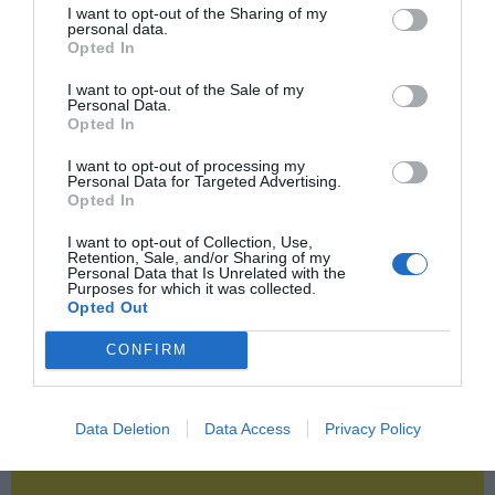
Publicidad
I want to opt-out of the Sharing of my
personal data.
Opted In
2P
2Playbook Club
I want to opt-out of the Sale of my
Personal Data.
Opted In
I want to opt-out of processing my
Personal Data for Targeted Advertising.
Opted In
I want to opt-out of Collection, Use,
Retention, Sale, and/or Sharing of my
Personal Data that Is Unrelated with the
Purposes for which it was collected.
Opted Out
CONFIRM
Data Deletion
Data Access
Privacy Policy
¡Haz click aquí y accede sin límites a contenidos
y eventos para Socios!​​​​​​​