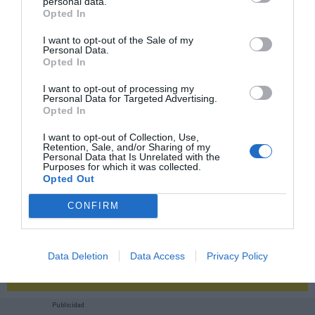
personal data.
Opted In
2P
2Playbook Club
I want to opt-out of the Sale of my
Personal Data.
Opted In
I want to opt-out of processing my
Personal Data for Targeted Advertising.
Opted In
I want to opt-out of Collection, Use,
Retention, Sale, and/or Sharing of my
Personal Data that Is Unrelated with the
Purposes for which it was collected.
Opted Out
CONFIRM
¡Haz click aquí y accede sin límites a contenidos
Data Deletion
Data Access
Privacy Policy
y eventos para Socios!​​​​​​​
Publicidad