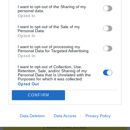
I want to opt-out of the Sharing of my
Publicidad
personal data.
Opted In
I want to opt-out of the Sale of my
2P
2Playbook Club
Personal Data.
Opted In
I want to opt-out of processing my
Personal Data for Targeted Advertising.
Opted In
I want to opt-out of Collection, Use,
Retention, Sale, and/or Sharing of my
Personal Data that Is Unrelated with the
Purposes for which it was collected.
Opted Out
CONFIRM
Data Deletion
Data Access
Privacy Policy
¡Haz click aquí y accede sin límites a contenidos
y eventos para Socios!​​​​​​​