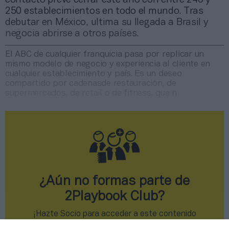
250 establecimientos en todo el mundo. Tras
debutar en México, ultima su llegada a Brasil y
negocia abrirse a otros países.
El ABC de cualquier franquicia pasa por replicar un
mismo modelo de negocio y experiencia al cliente en
cualquier establecimiento y país. Es un deseo
compartido por cadenasde restauración, de
supermercados, de retail o de fitness, que n
¿Aún no formas parte de
2Playbook Club?
¡Hazte Socio para acceder a este contenido
exclusivo!