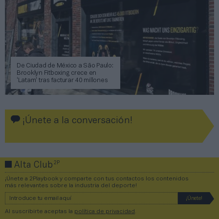
De Ciudad de México a São Paulo:
Brooklyn Fitboxing crece en
‘Latam’ tras facturar 40 millones
¡Únete a la conversación!
2P
Alta Club
¡Únete a 2Playbook y comparte con tus contactos los contenidos
más relevantes sobre la industria del deporte!
Al suscribirte aceptas la
política de privacidad
.