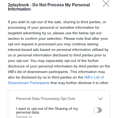
2playbook -
Do Not Process My Personal
¡Suscríbete!
Inicia sesión
Information
If you wish to opt-out of the sale, sharing to third parties, or
processing of your personal or sensitive information for
targeted advertising by us, please use the below opt-out
Compartir
section to confirm your selection. Please note that after your
opt-out request is processed you may continue seeing
Imprimir
interest-based ads based on personal information utilized by
us or personal information disclosed to third parties prior to
Índex
2P
your opt-out. You may separately opt-out of the further
disclosure of your personal information by third parties on the
IAB’s list of downstream participants. This information may
Brooklyn Fitboxing
also be disclosed by us to third parties on the
IAB’s List of
Downstream Participants
that may further disclose it to other
third parties.
Publicidad
Personal Data Processing Opt Outs
I want to opt-out of the Sharing of my
2P
2Playbook Club
personal data.
Opted In