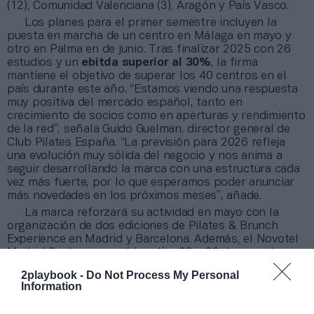
(12), Comunidad Valenciana (3), Aragón y País Vasco.
Los planes para el primer semestre incluyen la
puesta en marcha de un centro en Málaga en mayo y
otro en Palma en de junio. Tras finalizar 2025 con 26
estudios y un
ebitda superior al 30%
, la firma
mantiene el objetivo de superar los 40 centros en el
país durante este año. “Estamos viendo una respuesta
muy positiva del mercado español, tanto en
crecimiento de socios como en aperturas y rendimiento
de la red”, señala Guido Guelman, director general de
Club Pilates España. “La previsión para 2026 refleja
una evolución muy sólida del negocio y nos anima a
seguir desarrollando la marca con una estructura cada
vez más fuerte, por lo que esperamos poder anunciar
más novedades en los próximos meses”, añade.
La marca reforzará su actividad en mayo con la
organización de dos ediciones de Pilates & Brunch
Experience en Madrid y Barcelona. Además, el Novotel
Madrid Center acogerá los días 29 y 30 de mayo la
convención anual de la red, que reunirá a franquiciados
2playbook -
Do Not Process My Personal
y directivos de Xponential Fitness International.
Information