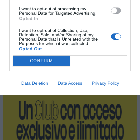
Imprimir
I want to opt-out of processing my
Personal Data for Targeted Advertising.
Opted In
Índex
2P
I want to opt-out of Collection, Use,
Retention, Sale, and/or Sharing of my
Personal Data that Is Unrelated with the
Club Pilates
Purposes for which it was collected.
Opted Out
CONFIRM
Publicidad
Data Deletion
Data Access
Privacy Policy
2P
2Playbook Club