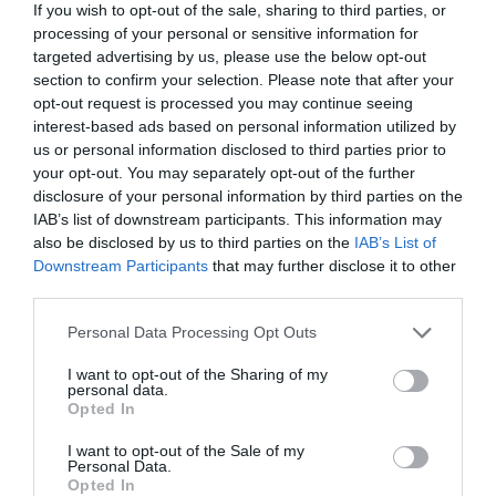
If you wish to opt-out of the sale, sharing to third parties, or
Sobre Intelligence 2P
processing of your personal or sensitive information for
Intelligence 2P
es la unidad de estrategia e
targeted advertising by us, please use the below opt-out
inteligencia de mercado de 2Playbook, cuya plataforma
section to confirm your selection. Please note that after your
de datos monitoriza en tiempo real el negocio de medio
opt-out request is processed you may continue seeing
centenar de cadenas de gimnasios, para analizar y
comparar el rendimiento anual de las compañías en sus
interest-based ads based on personal information utilized by
distintas líneas de actividad.
us or personal information disclosed to third parties prior to
your opt-out. You may separately opt-out of the further
La plataforma incluye un geolocalizador con más de
15.300 centros deportivos en España, Portugal, Italia y
disclosure of your personal information by third parties on the
Francia, categorizados por cadena, ubicación, segmento
IAB’s list of downstream participants. This information may
de negocio, servicios y precios. Si quieres más
also be disclosed by us to third parties on the
IAB’s List of
información, contacta con nosotros en
Downstream Participants
that may further disclose it to other
intelligence@2playbook.com
.
third parties.
Añadir
2Playbook
como fuente preferida de Google
Personal Data Processing Opt Outs
de forma gratuita
Mantente informado con las últimas noticias de actualidad.
I want to opt-out of the Sharing of my
personal data.
ACTIVAR AHORA
Opted In
I want to opt-out of the Sale of my
Personal Data.
Compartir
Opted In