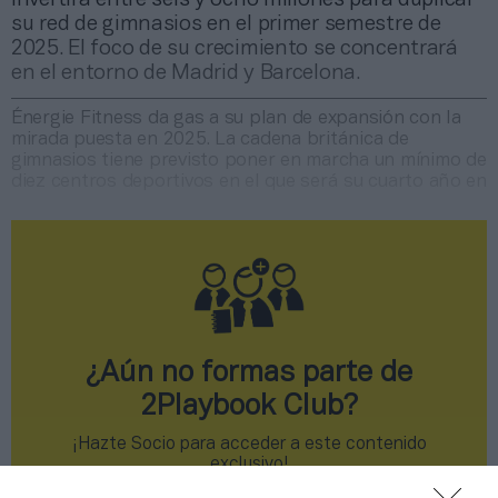
su red de gimnasios en el primer semestre de
2025. El foco de su crecimiento se concentrará
en el entorno de Madrid y Barcelona.
Énergie Fitness da gas a su plan de expansión con la
mirada puesta en 2025. La cadena británica de
gimnasios tiene previsto poner en marcha un mínimo de
diez centros deportivos en el que será su cuarto año en
¿Aún no formas parte de
2Playbook Club?
¡Hazte Socio para acceder a este contenido
exclusivo!