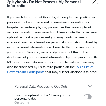
¡Suscríbete!
Inicia sesión
2playbook -
Do Not Process My Personal
Information
If you wish to opt-out of the sale, sharing to third parties, or
processing of your personal or sensitive information for
Compartir
targeted advertising by us, please use the below opt-out
section to confirm your selection. Please note that after your
Imprimir
opt-out request is processed you may continue seeing
interest-based ads based on personal information utilized by
us or personal information disclosed to third parties prior to
Índex
2P
your opt-out. You may separately opt-out of the further
disclosure of your personal information by third parties on the
Énergie Fitness
IAB’s list of downstream participants. This information may
also be disclosed by us to third parties on the
IAB’s List of
Downstream Participants
that may further disclose it to other
third parties.
Publicidad
Personal Data Processing Opt Outs
I want to opt-out of the Sharing of my
2P
2Playbook Club
personal data.
Opted In