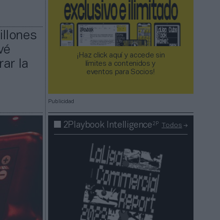
illones
vé
¡Haz click aquí y accede sin
ar la
límites a contenidos y
eventos para Socios!​​​​​​​
Publicidad
2P
2Playbook Intelligence
Todos