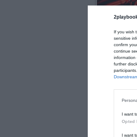
2playboo
If you wish 
sensitive in
confirm you
continue se
Roger Requena
information 
further disc
participants
Downstream 
Barry’s mueve 
estadounidense
Persona
gimnasio bouti
I want t
Opted 
I want t