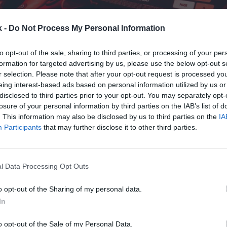
k -
Do Not Process My Personal Information
to opt-out of the sale, sharing to third parties, or processing of your per
formation for targeted advertising by us, please use the below opt-out s
r selection. Please note that after your opt-out request is processed y
eing interest-based ads based on personal information utilized by us or
4 de febrero de 2025
disclosed to third parties prior to your opt-out. You may separately opt-
losure of your personal information by third parties on the IAB’s list of
. This information may also be disclosed by us to third parties on the
IA
Guardar
Me gusta
Participants
that may further disclose it to other third parties.
ficha para hacerse un hueco en la Península Ibérica.
, que el año pasado inauguró en Barcelona su prim
l Data Processing Opt Outs
que en España, prevé abrir otro en Madrid a p
o opt-out of the Sharing of my personal data.
In
o opt-out of the Sale of my Personal Data.