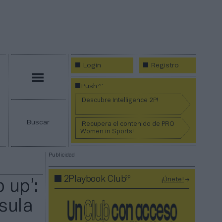
Login
Registro
Menú
2P
Push
¡Descubre Intelligence 2P!
Buscar
¡Recupera el contenido de PRO
Women in Sports!
Publicidad
2P
2Playbook Club
¡Únete!
 up’:
nsula