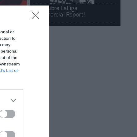
¡Descubre LaLiga
Commercial Report!​​
sonal or
ection to
ou may
 personal
out of the
 downstream
B’s List of
 La cadena
er