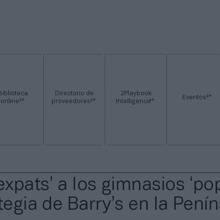
Biblioteca
Directorio de
2Playbook
2P
Eventos
2P
2P
2P
online
proveedores
Intelligence
expats’ a los gimnasios ‘pop
tegia de Barry’s en la Pení