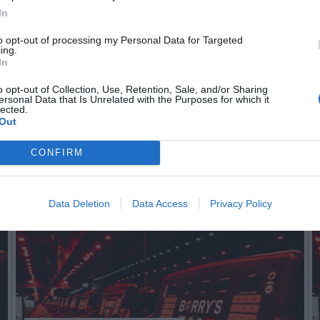
In
to opt-out of processing my Personal Data for Targeted
n no formas parte de 2Playbook Club
ing.
In
¡Hazte Socio para acceder a este contenido exclusivo!
o opt-out of Collection, Use, Retention, Sale, and/or Sharing
¡Suscríbete!
Inicia sesión
ersonal Data that Is Unrelated with the Purposes for which it
lected.
Out
CONFIRM
Imprimir
Data Deletion
Data Access
Privacy Policy