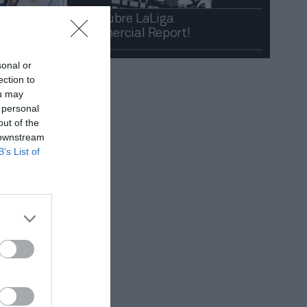
¡Descubre LaLiga
Commercial Report!​​
sonal or
ection to
ou may
 personal
out of the
 downstream
B’s List of
 del
nes
e