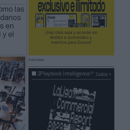
omo las
adanos
os en
¡Haz click aquí y accede sin
 y el
límites a contenidos y
eventos para Socios!​​​​​​​
Publicidad
2P
2Playbook Intelligence
Todos