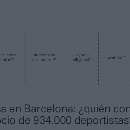
Biblioteca
Directorio de
2Playbook
2P
Eventos
2P
2P
2P
online
proveedores
Intelligence
ess en Barcelona: ¿quién con
cio de 934.000 deportistas