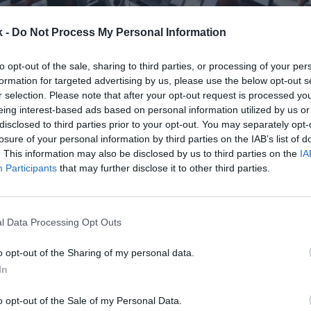
k -
Do Not Process My Personal Information
to opt-out of the sale, sharing to third parties, or processing of your per
formation for targeted advertising by us, please use the below opt-out s
18 de enero de 2023
r selection. Please note that after your opt-out request is processed y
eing interest-based ads based on personal information utilized by us or
disclosed to third parties prior to your opt-out. You may separately opt-
Guardar
Me gusta
losure of your personal information by third parties on the IAB’s list of
. This information may also be disclosed by us to third parties on the
IA
Participants
that may further disclose it to other third parties.
na de las ciudades españolas con mayor penetración
ociedad. En la capital catalana operan 43 instalacio
 las que se suman una amplia oferta de gimnasios d
ada. Y, e
l Data Processing Opt Outs
o opt-out of the Sharing of my personal data.
In
o opt-out of the Sale of my Personal Data.