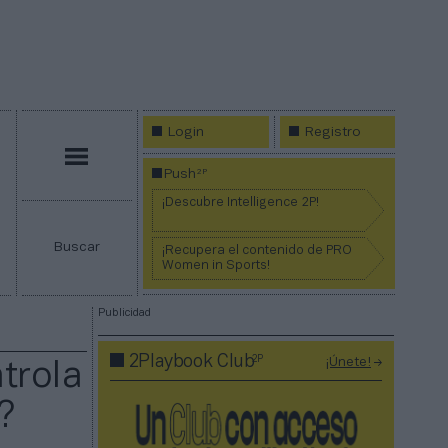
Login
Registro
Menú
2P
Push
¡Descubre Intelligence 2P!
Buscar
¡Recupera el contenido de PRO
Women in Sports!
Publicidad
2P
2Playbook Club
¡Únete!
trola
?