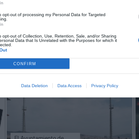
In
n no formas parte de 2Playbook Club
to opt-out of processing my Personal Data for Targeted
ing.
In
¡Hazte Socio para acceder a este contenido exclusivo!
¡Suscríbete!
Inicia sesión
o opt-out of Collection, Use, Retention, Sale, and/or Sharing
ersonal Data that Is Unrelated with the Purposes for which it
lected.
Out
CONFIRM
Imprimir
Data Deletion
Data Access
Privacy Policy
El Ayuntamiento de