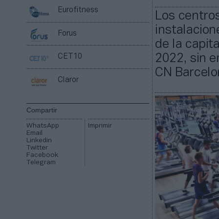
Eurofitness
Los centro
instalacio
Forus
de la capit
2022, sin e
CET10
CN Barcelo
Claror
Compartir
WhatsApp
Imprimir
Email
Linkedin
Twitter
Facebook
Telegram