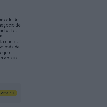
ercado de
negocio de
uidas las
La
 la cuenta
on más de
o que
as en sus
R AHORA