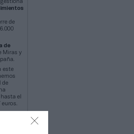
 gestiona
cimientos
rre de
46.000
a de
e Miras y
España.
n este
 hemos
d de
 ha
 hasta el
7 euros.
r a un
vos,