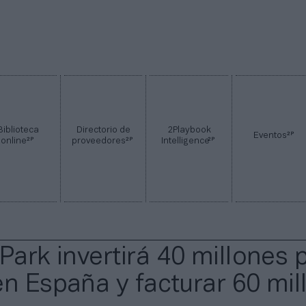
Biblioteca
Directorio de
2Playbook
2P
Eventos
2P
2P
2P
online
proveedores
Intelligence
Park invertirá 40 millones 
en España y facturar 60 mil