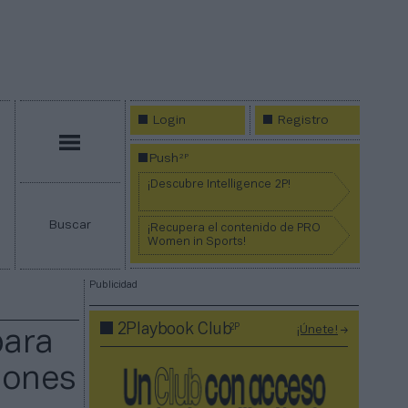
Login
Registro
Menú
2P
Push
¡Descubre Intelligence 2P!
Buscar
¡Recupera el contenido de PRO
Women in Sports!
Publicidad
2P
2Playbook Club
¡Únete!
para
lones