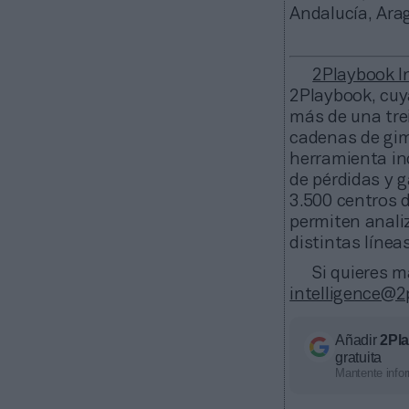
Andalucía, Arag
2Playbook In
2Playbook, cuy
más de una trei
cadenas de gim
herramienta in
de pérdidas y 
3.500 centros 
permiten anali
distintas línea
Si quieres 
intelligence@
Añadir
2Pl
gratuita
Mantente infor