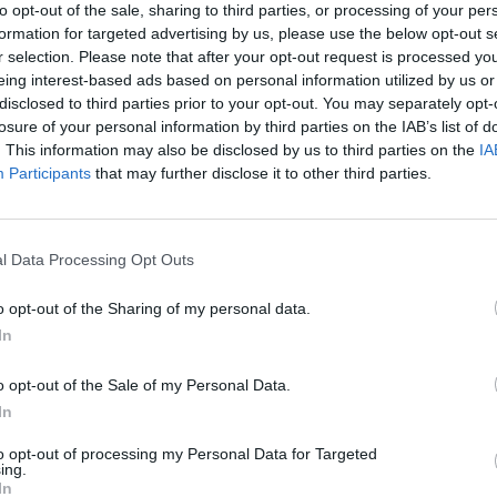
to opt-out of the sale, sharing to third parties, or processing of your per
r modelo de negocio, servici
formation for targeted advertising by us, please use the below opt-out s
r selection. Please note that after your opt-out request is processed y
eing interest-based ads based on personal information utilized by us or
disclosed to third parties prior to your opt-out. You may separately opt-
losure of your personal information by third parties on the IAB’s list of
. This information may also be disclosed by us to third parties on the
IA
ue invierte de media entre 2 millones y 2,3 millones
Participants
that may further disclose it to other third parties.
sio,
destinó 30 millones de euros a los 13 centros 
o pasado
. De cara a 2024, ha comprometido una inve
es y 46 millones de euros para expandirse. En total,
l Data Processing Opt Outs
gimnasios
durante este año. Tres de ellos -dos en Ma
 hecho en el primer trimestre del año. Los otros quin
o opt-out of the Sharing of my personal data.
proceso de obtención de licencia o bien de obras.
In
archa cinco centros en Andalucía; tres en Cataluña
o en Canarias, Madrid, Murcia y Comunidad Valencia
o opt-out of the Sale of my Personal Data.
onde aún no tiene presencia. La compañía pone el fo
In
 un mínimo de 80.000 habitantes y la idea es crecer
nde ya opera y hacerlo también abriendo nuevos terr
to opt-out of processing my Personal Data for Targeted
ing.
 por estar presentes en zonas comercilaes “de las c
In