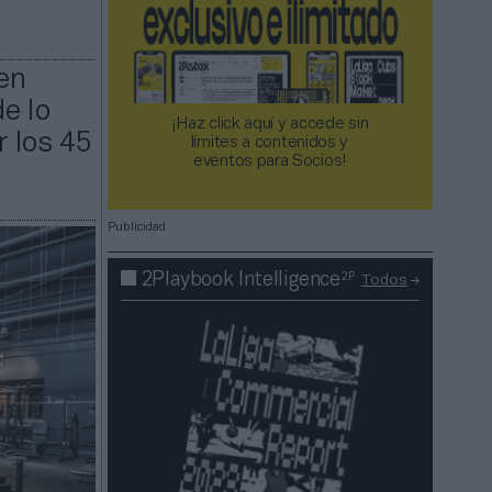
en
e lo
¡Haz click aquí y accede sin
r los 45
límites a contenidos y
eventos para Socios!​​​​​​​
Publicidad
2P
2Playbook Intelligence
Todos