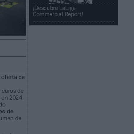
¡Descubre LaLiga
Commercial Report!​​
 oferta de
 euros de
% en 2024,
ado
es de
olumen de