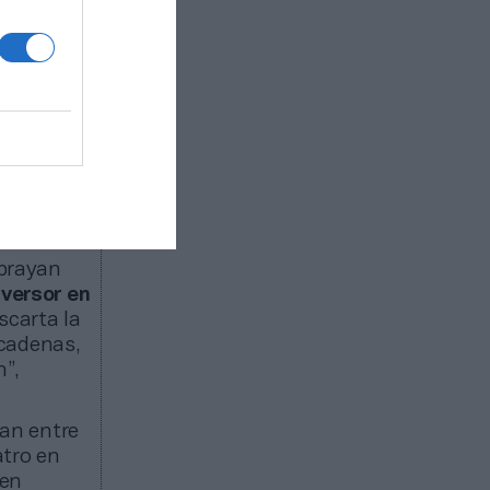
a Málaga,
as
ciudades
culación
, Madrid,
ubrayan
nversor en
scarta la
 cadenas,
n”,
ran entre
tro en
 en