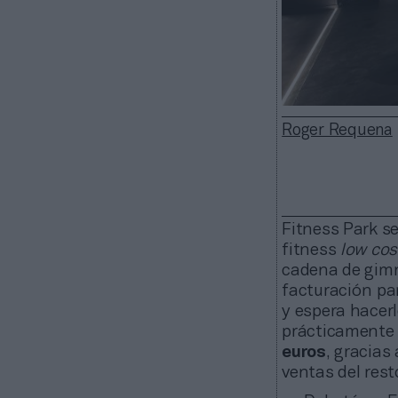
Roger Requena
Fitness Park se
fitness
low cos
cadena de gimn
facturación par
y espera hacerl
prácticament
euros
, gracias
ventas del rest