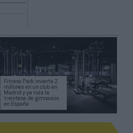
Fitness Park invierte 2
millones en un club en
Madrid y ya roza la
treintena de gimnasios
en España