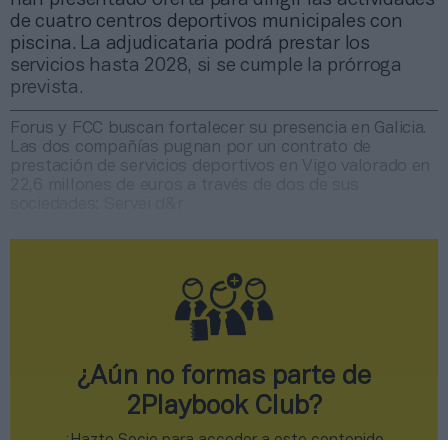
de cuatro centros deportivos municipales con
piscina. La adjudicataria podrá prestar los
servicios hasta 2028, si se cumple la prórroga
prevista.
Forus y FCC buscan fortalecer su presencia en Galicia.
Las dos compañías pugnan por un contrato de
prestación de servicios deportivos en Vigo valorado en
22,6 millones de euros a través de dos de sus
sociedades: Servei d&r
¿Aún no formas parte de
2Playbook Club?
¡Hazte Socio para acceder a este contenido