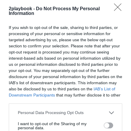
exclusivo!
2playbook -
Do Not Process My Personal
Information
¡Suscríbete!
Inicia sesión
If you wish to opt-out of the sale, sharing to third parties, or
processing of your personal or sensitive information for
targeted advertising by us, please use the below opt-out
Compartir
section to confirm your selection. Please note that after your
opt-out request is processed you may continue seeing
Imprimir
interest-based ads based on personal information utilized by
us or personal information disclosed to third parties prior to
your opt-out. You may separately opt-out of the further
Índex
2P
disclosure of your personal information by third parties on the
IAB’s list of downstream participants. This information may
Forus
also be disclosed by us to third parties on the
IAB’s List of
Downstream Participants
that may further disclose it to other
third parties.
Publicidad
Personal Data Processing Opt Outs
I want to opt-out of the Sharing of my
personal data.
2P
2Playbook Club