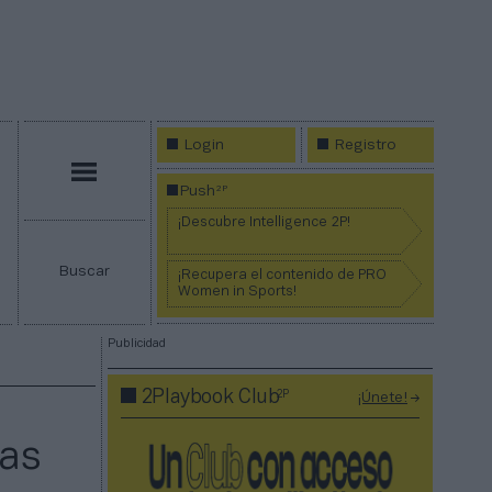
Login
Registro
Menú
2P
Push
¡Descubre Intelligence 2P!
Buscar
¡Recupera el contenido de PRO
Women in Sports!
Publicidad
2P
2Playbook Club
¡Únete!
ras