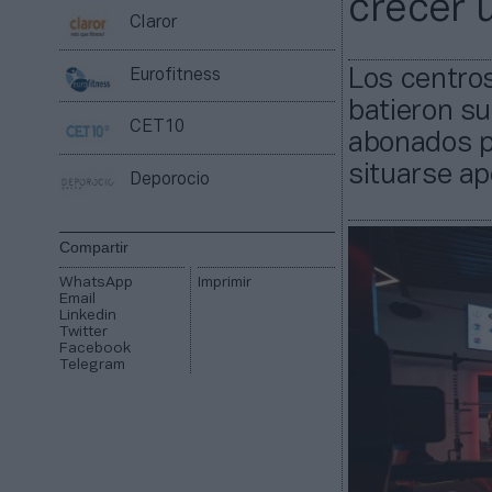
crecer 
Claror
Los centros
Eurofitness
batieron su
CET10
abonados p
situarse a
Deporocio
Compartir
WhatsApp
Imprimir
Email
Linkedin
Twitter
Facebook
Telegram