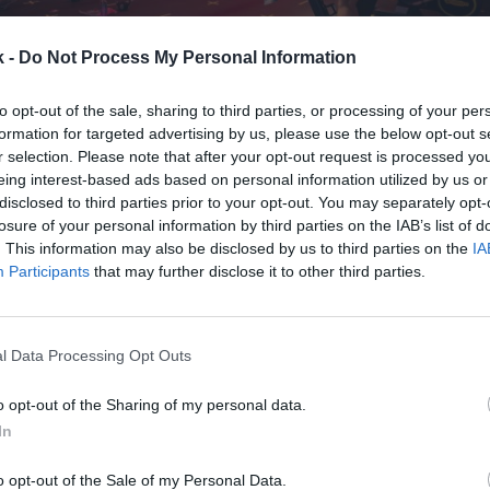
k -
Do Not Process My Personal Information
to opt-out of the sale, sharing to third parties, or processing of your per
formation for targeted advertising by us, please use the below opt-out s
r selection. Please note that after your opt-out request is processed y
25 de febrero de 2025
eing interest-based ads based on personal information utilized by us or
disclosed to third parties prior to your opt-out. You may separately opt-
Guardar
Me gusta
losure of your personal information by third parties on the IAB’s list of
. This information may also be disclosed by us to third parties on the
IA
Participants
that may further disclose it to other third parties.
municipales de Barcelona culminan su remontada y 
ntes que tenían antes de la pandemia. Pese a arranca
 un 6,9% menos de clientes que cuando empezó 202
l Data Processing Opt Outs
o opt-out of the Sharing of my personal data.
In
o opt-out of the Sale of my Personal Data.