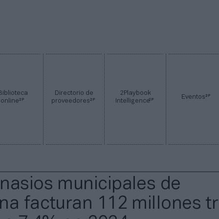
Biblioteca
Directorio de
2Playbook
2P
Eventos
2P
2P
2P
online
proveedores
Intelligence
nasios municipales de
na facturan 112 millones t