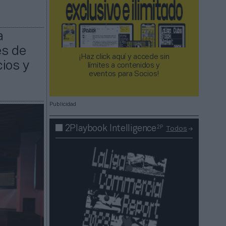
a
es de
¡Haz click aquí y accede sin
ios y
límites a contenidos y
eventos para Socios!​​​​​​​
Publicidad
2P
2Playbook Intelligence
Todos