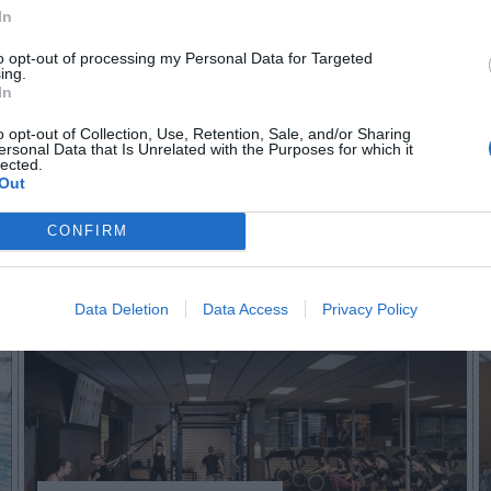
In
n no formas parte de 2Playbook Club
to opt-out of processing my Personal Data for Targeted
ing.
In
¡Hazte Socio para acceder a este contenido exclusivo!
o opt-out of Collection, Use, Retention, Sale, and/or Sharing
¡Suscríbete!
Inicia sesión
ersonal Data that Is Unrelated with the Purposes for which it
lected.
Out
CONFIRM
Imprimir
Data Deletion
Data Access
Privacy Policy