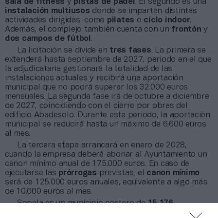
sala de fitness
y
pistas de pádel
. El segundo es una
instalación multiusos
donde se imparten distintas
actividades dirigidas, como
pilates
o
ciclo indoor
.
Además, el complejo también cuenta con un
frontón
y
dos campos de fútbol
.
La licitación se divide en
tres fases
. La primera se
extenderá hasta septiembre de 2027, periodo en el que
la adjudicataria gestionará la totalidad de las
instalaciones actuales y recibirá una aportación
municipal que no podrá superar los 32.000 euros
mensuales. La segunda fase irá de octubre a diciembre
de 2027, coincidiendo con el cierre por obras del
edificio Abadesolo. Durante este periodo, la aportación
municipal se reducirá hasta un máximo de 6.600 euros
al mes.
La tercera etapa arrancará en enero de 2028,
cuando la empresa deberá abonar al Ayuntamiento un
canon mínimo anual de 175.000 euros. En caso de
ejecutarse las
prórrogas
previstas, el
canon mínimo
será de 125.000 euros anuales, equivalente a algo más
de 10.000 euros al mes.
Sopela es un municipio costero de
15.176
habitantes
y tiene una previsión de crecimiento de