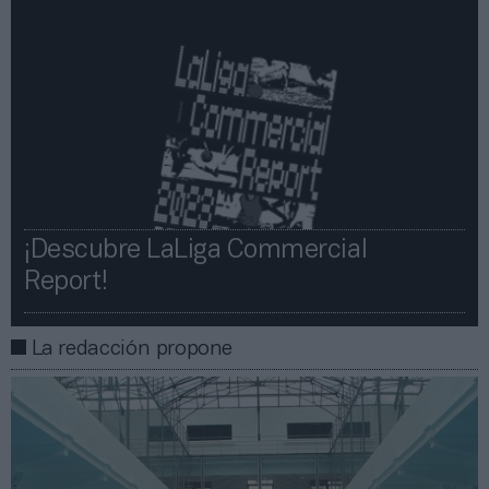
¡Descubre LaLiga Commercial
Report!​​
La redacción propone