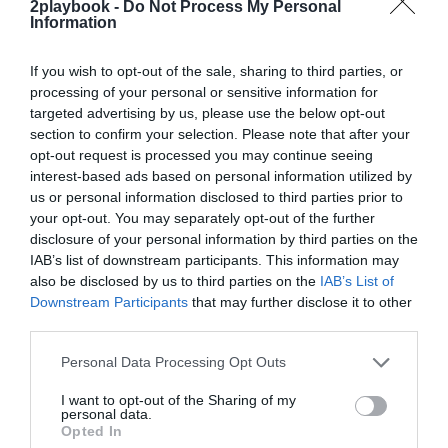
2playbook -
Do Not Process My Personal
4.600 en los próximos años. Se encuentra a unos 17 km
Information
al norte de la capital de la provincia,
Bilbao
.
If you wish to opt-out of the sale, sharing to third parties, or
Sobre Intelligence 2P
processing of your personal or sensitive information for
targeted advertising by us, please use the below opt-out
Intelligence 2P
es la unidad de estrategia e
inteligencia de mercado de 2Playbook, cuya plataforma
section to confirm your selection. Please note that after your
de datos monitoriza en tiempo real el negocio de medio
opt-out request is processed you may continue seeing
centenar de cadenas de gimnasios, para analizar y
interest-based ads based on personal information utilized by
comparar el rendimiento anual de las compañías en sus
us or personal information disclosed to third parties prior to
distintas líneas de actividad.
your opt-out. You may separately opt-out of the further
La plataforma incluye un geolocalizador con más de
disclosure of your personal information by third parties on the
16.000 centros deportivos en España, Portugal, Italia y
IAB’s list of downstream participants. This information may
Francia, categorizados por cadena, ubicación, segmento
also be disclosed by us to third parties on the
IAB’s List of
de negocio, servicios y precios. Si quieres más
Downstream Participants
that may further disclose it to other
información, contacta con nosotros en
third parties.
intelligence@2playbook.com
.
Personal Data Processing Opt Outs
Añadir
2Playbook
como fuente preferida de Google
de forma gratuita
I want to opt-out of the Sharing of my
Mantente informado con las últimas noticias de actualidad.
personal data.
ACTIVAR AHORA
Opted In