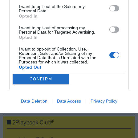
I want to opt-out of the Sale of my
Personal Data.
Opted In
Compartir
I want to opt-out of processing my
Imprimir
Personal Data for Targeted Advertising.
Opted In
Índex
2P
I want to opt-out of Collection, Use,
Retention, Sale, and/or Sharing of my
Personal Data that Is Unrelated with the
Purposes for which it was collected.
CDO Fitness - BPXport
Opted Out
Inversión pública
CONFIRM
Data Deletion
Data Access
Privacy Policy
Publicidad
2P
2Playbook Club