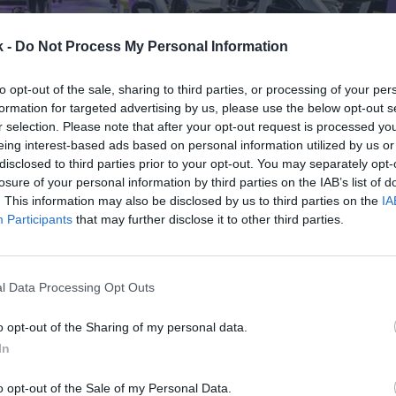
k -
Do Not Process My Personal Information
to opt-out of the sale, sharing to third parties, or processing of your per
formation for targeted advertising by us, please use the below opt-out s
r selection. Please note that after your opt-out request is processed y
23 de diciembre de 2024
eing interest-based ads based on personal information utilized by us or
disclosed to third parties prior to your opt-out. You may separately opt-
Guardar
Me gusta
losure of your personal information by third parties on the IAB’s list of
. This information may also be disclosed by us to third parties on the
IA
Participants
that may further disclose it to other third parties.
ter acelera una marcha antes de vender tres clubes 
dena de gimnasios, que antes de la pandemia llegó a 
e euros, cerrará 2024 con unas ventas de entre 9,5 y
l Data Processing Opt Outs
ro
o opt-out of the Sharing of my personal data.
In
o opt-out of the Sale of my Personal Data.