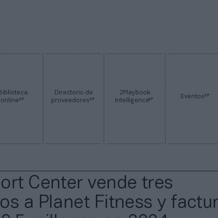
Biblioteca
Directorio de
2Playbook
2P
Eventos
2P
2P
2P
online
proveedores
Intelligence
ort Center vende tres
os a Planet Fitness y factu