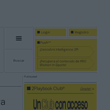
Login
Registro
Menú
2P
Push
¡Descubre Intelligence 2P!
Buscar
¡Recupera el contenido de PRO
Women in Sports!
Publicidad
2P
2Playbook Club
¡Únete!
ra