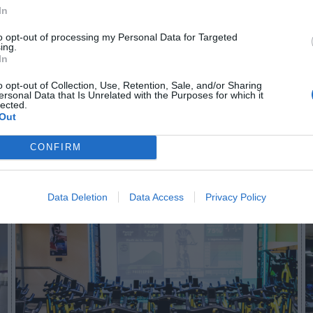
In
n no formas parte de 2Playbook Club
to opt-out of processing my Personal Data for Targeted
ing.
In
¡Hazte Socio para acceder a este contenido exclusivo!
o opt-out of Collection, Use, Retention, Sale, and/or Sharing
¡Suscríbete!
Inicia sesión
ersonal Data that Is Unrelated with the Purposes for which it
lected.
Out
CONFIRM
Imprimir
Data Deletion
Data Access
Privacy Policy