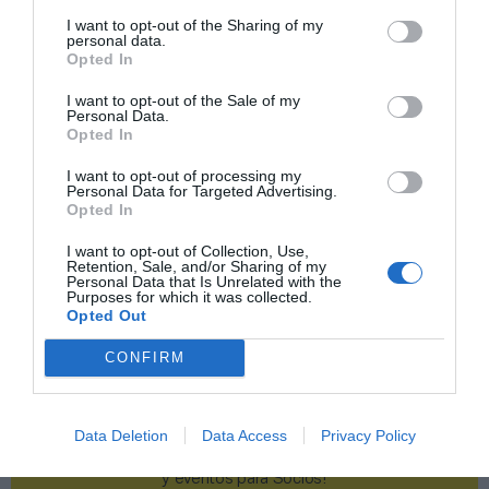
I want to opt-out of the Sharing of my
Publicidad
personal data.
Opted In
I want to opt-out of the Sale of my
2P
2Playbook Club
Personal Data.
Opted In
I want to opt-out of processing my
Personal Data for Targeted Advertising.
Opted In
I want to opt-out of Collection, Use,
Retention, Sale, and/or Sharing of my
Personal Data that Is Unrelated with the
Purposes for which it was collected.
Opted Out
CONFIRM
Data Deletion
Data Access
Privacy Policy
¡Haz click aquí y accede sin límites a contenidos
y eventos para Socios!​​​​​​​