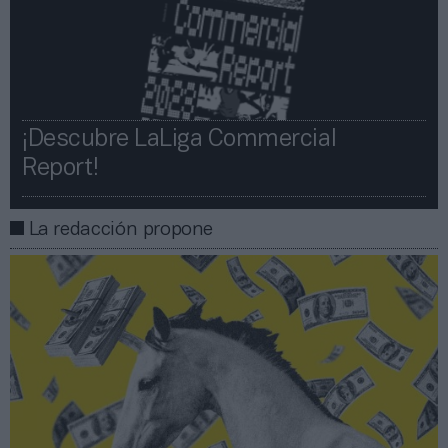
¡Descubre LaLiga Commercial
Report!​​
La redacción propone