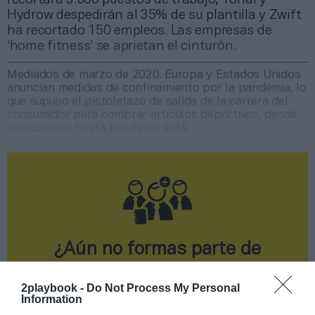
Hydrow despedirán al 35% de su plantilla y Zwift
ha recortado 150 empleos. Las empresas de
‘home fitness’ se aprietan el cinturón.
Mediados de marzo de 2020. Europa y Estados Unidos
anuncian medidas de confinamiento por la pandemia, lo
que supuso el pistoletazo de salida de la carrera del
consumidor para comprar artículos deportivos, desde
mancuernas hasta bicicletas est&
¿Aún no formas parte de
2Playbook Club?
2playbook -
Do Not Process My Personal
¡Hazte Socio para acceder a este contenido
Information
exclusivo!