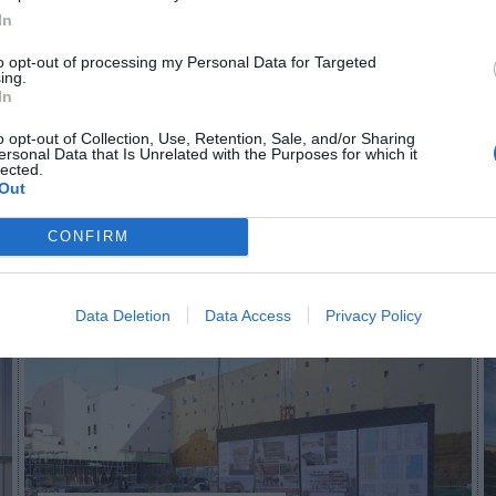
In
to opt-out of processing my Personal Data for Targeted
n no formas parte de 2Playbook Club
ing.
In
¡Hazte Socio para acceder a este contenido exclusivo!
o opt-out of Collection, Use, Retention, Sale, and/or Sharing
¡Suscríbete!
Inicia sesión
ersonal Data that Is Unrelated with the Purposes for which it
lected.
Out
CONFIRM
Imprimir
Data Deletion
Data Access
Privacy Policy