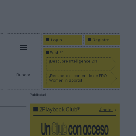
Login
Registro
Menú
2P
Push
¡Descubre Intelligence 2P!
Buscar
¡Recupera el contenido de PRO
Women in Sports!
Publicidad
2P
2Playbook Club
¡Únete!
n