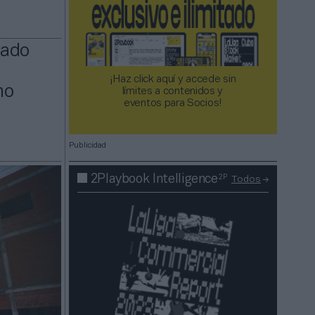
rado
¡Haz click aquí y accede sin
mo
límites a contenidos y
eventos para Socios!​​​​​​​
Publicidad
2P
2Playbook Intelligence
Todos