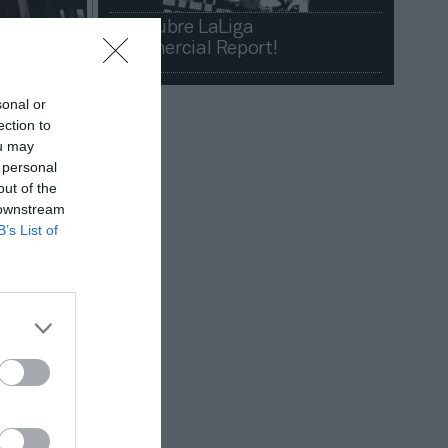
¡Descubre LaLiga
Commercial Report!​​
sonal or
ection to
ou may
 personal
out of the
 downstream
B’s List of
darse sin
zas ha
 nueva i