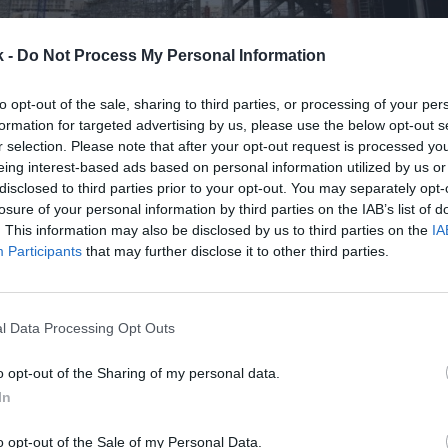
k -
Do Not Process My Personal Information
to opt-out of the sale, sharing to third parties, or processing of your per
formation for targeted advertising by us, please use the below opt-out s
r selection. Please note that after your opt-out request is processed y
eing interest-based ads based on personal information utilized by us or
13 de agosto de 2025
disclosed to third parties prior to your opt-out. You may separately opt-
losure of your personal information by third parties on the IAB’s list of
. This information may also be disclosed by us to third parties on the
IA
Guardar
Me gusta
Participants
that may further disclose it to other third parties.
contrato público de fitness en España vuelve a que
randes players del sector. El Ayuntamiento de Las Ro
l Data Processing Opt Outs
rto el concurso para la construcción y gestión de la
o opt-out of the Sharing of my personal data.
In
o opt-out of the Sale of my Personal Data.