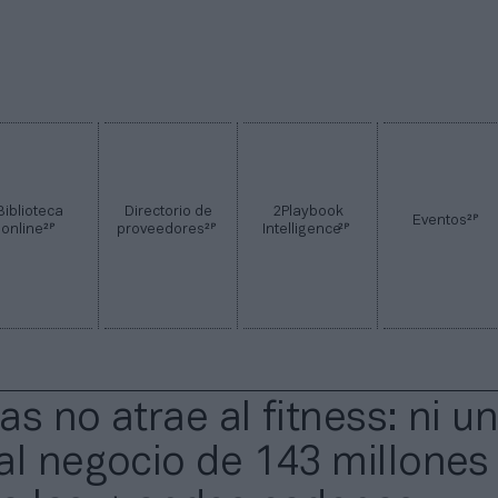
Biblioteca
Directorio de
2Playbook
2P
Eventos
2P
2P
2P
online
proveedores
Intelligence
s no atrae al fitness: ni u
al negocio de 143 millones