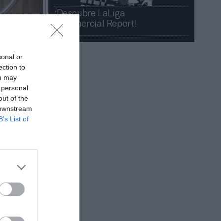
¡Descubre LaLiga
Commercial Report!​​
sonal or
ection to
ou may
 personal
out of the
 downstream
B’s List of
 La cadena
resos con
ir con