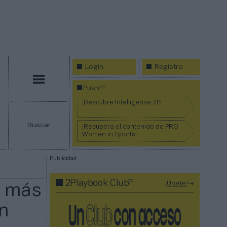
Login
Registro
Menú
2P
Push
¡Descubre Intelligence 2P!
Buscar
¡Recupera el contenido de PRO
Women in Sports!
Publicidad
2P
2Playbook Club
¡Únete!
r más
n