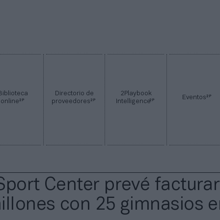
Biblioteca
Directorio de
2Playbook
2P
Eventos
2P
2P
2P
online
proveedores
Intelligence
Sport Center prevé factura
illones con 25 gimnasios e