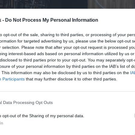
k -
Do Not Process My Personal Information
to opt-out of the sale, sharing to third parties, or processing of your per
formation for targeted advertising by us, please use the below opt-out s
r selection. Please note that after your opt-out request is processed y
21 de enero de 2025
eing interest-based ads based on personal information utilized by us or
disclosed to third parties prior to your opt-out. You may separately opt-
losure of your personal information by third parties on the IAB’s list of
Guardar
Me gusta
. This information may also be disclosed by us to third parties on the
IA
Participants
that may further disclose it to other third parties.
enter acelera una marcha en su décimo aniversario.
nasios prevé superar los 10 millones de euros de ing
n 2025, según ha podido saber 2Playbook. De cumpl
l Data Processing Opt Outs
o opt-out of the Sharing of my personal data.
In