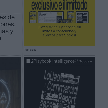
nes de
iones.
¡Haz click aquí y accede sin
nas y
límites a contenidos y
eventos para Socios!​​​​​​​
e
Publicidad
2P
2Playbook Intelligence
Todos