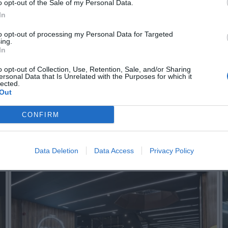
o opt-out of the Sale of my Personal Data.
In
to opt-out of processing my Personal Data for Targeted
n no formas parte de 2Playbook Club
ing.
In
¡Hazte Socio para acceder a este contenido exclusivo!
o opt-out of Collection, Use, Retention, Sale, and/or Sharing
ersonal Data that Is Unrelated with the Purposes for which it
¡Suscríbete!
Inicia sesión
lected.
Out
CONFIRM
Imprimir
Data Deletion
Data Access
Privacy Policy