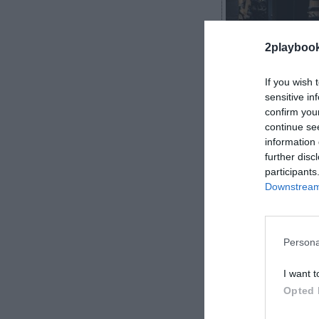
2playboo
If you wish 
sensitive in
confirm you
Roger Requena
continue se
information 
further disc
participants
Downstream 
Sparta Sport C
navarra de gim
25 gimnasios e
Persona
este obj
I want t
Opted 