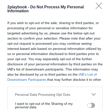
forma que la gran mayoría aún no han alcanzado su
2playbook -
Do Not Process My Personal
madurez, es decir, no llevan operativos al menos dos
Information
años ni cuentan con una media de 3.300 socios, según
indica la compañía. “La mayoría de los abonados son
personas de entre 18 y 35 años. Recientemente,
If you wish to opt-out of the sale, sharing to third parties, or
además, también hemos visto un aumento del número
processing of your personal or sensitive information for
de mujeres que se unen a nuestros centros”, apuntan
targeted advertising by us, please use the below opt-out
Young y Taylor.
section to confirm your selection. Please note that after your
En 2018,
la cadena neerlandesa de gimnasios de
opt-out request is processed you may continue seeing
bajo coste reorganizó su oferta de cuotas para el
interest-based ads based on personal information utilized by
mercado español
: pasó de tres tarifas diferenciadas
us or personal information disclosed to third parties prior to
con precios de 19,9 euros, 21,9 euros y 27,9 euros a las
your opt-out. You may separately opt-out of the further
dos cuotas que ofrece actualmente: la basic, por 19,99
disclosure of your personal information by third parties on the
euros, y la premium, por 29,99 euros. Ambas abarcan
IAB’s list of downstream participants. This information may
un plazo de cuatro semanas. “Queremos que el fitness
sea accesible al mayor número de personas posible,
also be disclosed by us to third parties on the
IAB’s List of
por lo que hemos adaptado nuestros abonos a la
Downstream Participants
that may further disclose it to other
realidad del mercado y a las necesidades de los
third parties.
españoles”, indican los portavoces de la cadena.
En los principales países donde opera, Francia,
Personal Data Processing Opt Outs
Países Bajos y Bélgica, Basic-Fit ofrece actualmente
tres cuotas distintas: la comfort, por 24,99 euros; la
I want to opt-out of the Sharing of my
personal data.
premium, por 29,99 euros; y la All-in, por 49,99 euros.