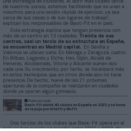
una estrategia de clústeres. Al abrir más clubes cerca
de nuestros socios, estamos facilitando que se unan a
nosotros para una sesión rápida de ejercicio, ya sea
cerca de sus casas o de sus lugares de trabajo”,
explican los responsables de Basic-Fit en el país.
Esta estrategia explica que tengan presencia con
más de un centro en 13 ciudades.
Treinta de sus
centros, casi un tercio de su estructura en España,
se encuentran en Madrid capital.
En Sevilla y
Valencia se ubican siete. En Málaga y Zaragoza, cuatro.
En Bilbao, Leganés y Elche, tres. Gijón, Alcalá de
Henares, Alcobendas, Vitoria y Alicante suman dos
cada una. Su crecimiento, por tanto, se focalizará más
en estos municipios que en otros donde aún no tiene
presencia. De hecho, nueve de las 21 próximas
aperturas de la compañía se realizarán en ciudades
donde ya operan algún gimnasio.
Relacionado
Basic-Fit abrirá 40 clubes en España en 2023 y se borra
de la puja por Altafit y McFit
Dos tercios de los clubes que Basic-Fit opera en el
país se han puesto en marcha entre 2021 y 2023, de