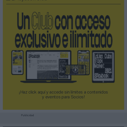
¡Haz click aquí y accede sin límites a contenidos
y eventos para Socios!​​​​​​​
Publicidad