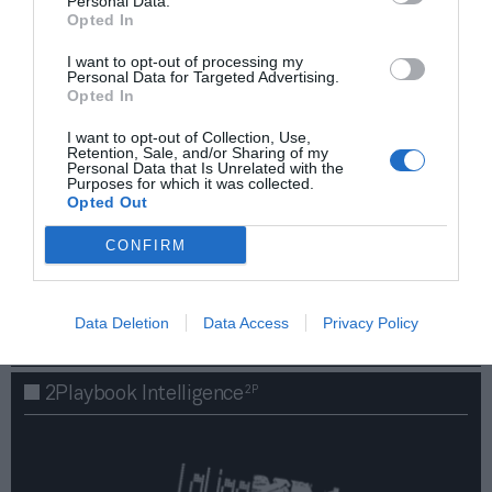
Personal Data.
Opted In
I want to opt-out of processing my
Personal Data for Targeted Advertising.
Opted In
I want to opt-out of Collection, Use,
Retention, Sale, and/or Sharing of my
Personal Data that Is Unrelated with the
Purposes for which it was collected.
Opted Out
¡Haz click aquí y accede sin límites a contenidos
CONFIRM
y eventos para Socios!​​​​​​​
Data Deletion
Data Access
Privacy Policy
Publicidad
2P
2Playbook Intelligence