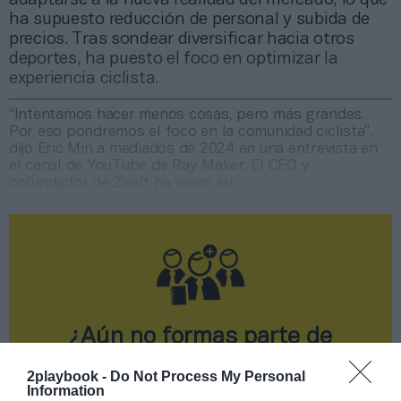
ha supuesto reducción de personal y subida de
precios. Tras sondear diversificar hacia otros
deportes, ha puesto el foco en optimizar la
experiencia ciclista.
“Intentamos hacer menos cosas, pero más grandes.
Por eso pondremos el foco en la comunidad ciclista”,
dijo Eric Min a mediados de 2024 en una entrevista en
el canal de YouTube de Ray Maker. El CEO y
cofundador de Zwift ha vivido su
¿Aún no formas parte de
2Playbook Club?
2playbook -
Do Not Process My Personal
Information
¡Hazte Socio para acceder a este contenido