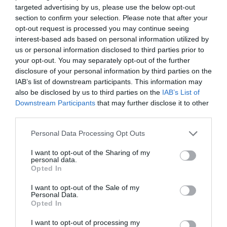
internacionales de tenis y baloncesto.
targeted advertising by us, please use the below opt-out
section to confirm your selection. Please note that after your
Los
residentes
, por su parte, realizaron mayor
número de desplazamientos, aunque con una factura
opt-out request is processed you may continue seeing
media inferior, en escapadas de fin de semana para
interest-based ads based on personal information utilized by
seguir a sus equipos o acudir a eventos puntuales en
us or personal information disclosed to third parties prior to
estadios y pabellones.
your opt-out. You may separately opt-out of the further
Con estos resultados, el turismo vinculado a
disclosure of your personal information by third parties on the
espectáculos deportivos no solo ha superado las cifras
IAB’s list of downstream participants. This information may
prepandemia, sino que encadena dos ejercicios
also be disclosed by us to third parties on the
IAB’s List of
consecutivos de máximos históricos, impulsado por la
Downstream Participants
that may further disclose it to other
normalización de la movilidad internacional y el
third parties.
atractivo de los grandes eventos celebrados en
España.
Personal Data Processing Opt Outs
I want to opt-out of the Sharing of my
Sobre Intelligence 2P
personal data.
Opted In
Intelligence 2P
es la unidad de estrategia e
inteligencia de mercado de 2Playbook, cuya plataforma
I want to opt-out of the Sale of my
de datos monitoriza en tiempo real el negocio de 60
Personal Data.
clubes de LaLiga, Liga F y Primera Federación; 200
Opted In
clubes de ligas europeas; 22 clubes de ACB y Primera
FEB.
I want to opt-out of processing my