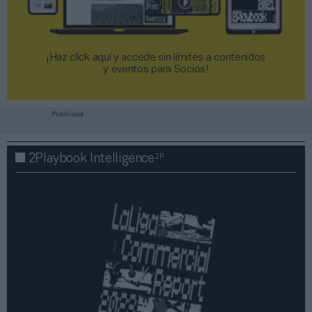
¡Haz click aquí y accede sin límites a contenidos
y eventos para Socios!​​​​​​​
Publicidad
2P
2Playbook Intelligence