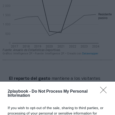
El reparto del gasto
mantiene a los visitantes
internacionales como responsables de más de dos
tercios del total. En 2024, los extranjeros concentraron
2playbook -
Do Not Process My Personal
el
70% del gasto total en turismo de espectáculos
Information
deportivos en España
, con especial protagonismo de
los viajes de larga estancia asociados a grandes
If you wish to opt-out of the sale, sharing to third parties, or
competiciones como el Gran Premio de Fórmula 1,
MotoGP, los grandes partidos de fútbol o torneos
processing of your personal or sensitive information for