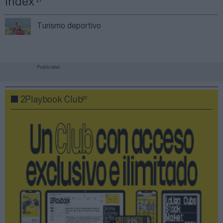
Índex
2P
Turismo deportivo
Publicidad
2P
2Playbook Club