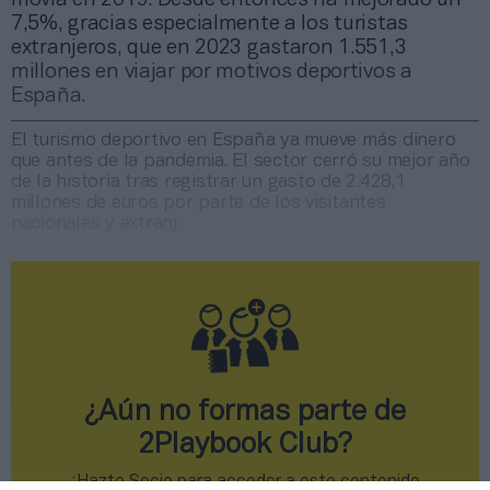
7,5%, gracias especialmente a los turistas
extranjeros, que en 2023 gastaron 1.551,3
millones en viajar por motivos deportivos a
España.
El turismo deportivo en España ya mueve más dinero
que antes de la pandemia. El sector cerró su mejor año
de la historia tras registrar un gasto de 2.428,1
millones de euros por parte de los visitantes
nacionales y extranj
¿Aún no formas parte de
2Playbook Club?
¡Hazte Socio para acceder a este contenido