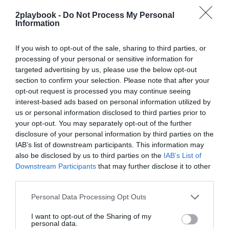
exclusivo!
2playbook -
Do Not Process My Personal
Information
¡Suscríbete!
Inicia sesión
If you wish to opt-out of the sale, sharing to third parties, or
processing of your personal or sensitive information for
targeted advertising by us, please use the below opt-out
Compartir
section to confirm your selection. Please note that after your
opt-out request is processed you may continue seeing
Imprimir
interest-based ads based on personal information utilized by
us or personal information disclosed to third parties prior to
your opt-out. You may separately opt-out of the further
Índex
2P
disclosure of your personal information by third parties on the
IAB’s list of downstream participants. This information may
Circuito de Barcelona-Catalunya
also be disclosed by us to third parties on the
IAB’s List of
Downstream Participants
that may further disclose it to other
third parties.
Publicidad
Personal Data Processing Opt Outs
I want to opt-out of the Sharing of my
personal data.
2P
2Playbook Club