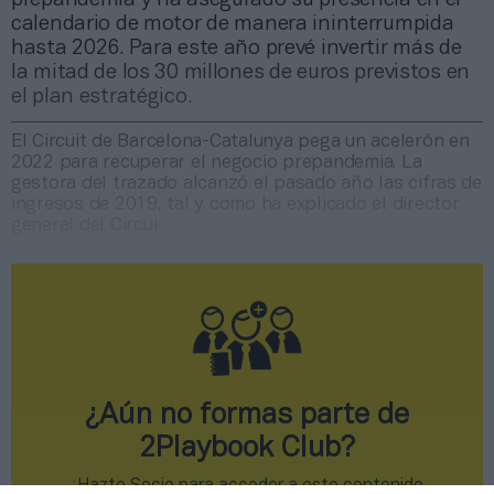
calendario de motor de manera ininterrumpida
hasta 2026. Para este año prevé invertir más de
la mitad de los 30 millones de euros previstos en
el plan estratégico.
El Circuit de Barcelona-Catalunya pega un acelerón en
2022 para recuperar el negocio prepandemia. La
gestora del trazado alcanzó el pasado año las cifras de
ingresos de 2019, tal y como ha explicado el director
general del Circui
¿Aún no formas parte de
2Playbook Club?
¡Hazte Socio para acceder a este contenido