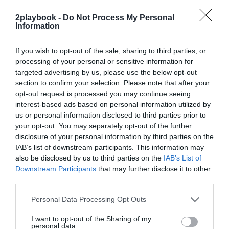
¡Hazte Socio para acceder a este contenido
exclusivo!
2playbook -
Do Not Process My Personal
Information
¡Suscríbete!
Inicia sesión
If you wish to opt-out of the sale, sharing to third parties, or
processing of your personal or sensitive information for
targeted advertising by us, please use the below opt-out
section to confirm your selection. Please note that after your
Compartir
opt-out request is processed you may continue seeing
Imprimir
interest-based ads based on personal information utilized by
us or personal information disclosed to third parties prior to
your opt-out. You may separately opt-out of the further
Índex
2P
disclosure of your personal information by third parties on the
IAB’s list of downstream participants. This information may
FEB
also be disclosed by us to third parties on the
IAB’s List of
Downstream Participants
that may further disclose it to other
third parties.
Personal Data Processing Opt Outs
Publicidad
I want to opt-out of the Sharing of my
personal data.