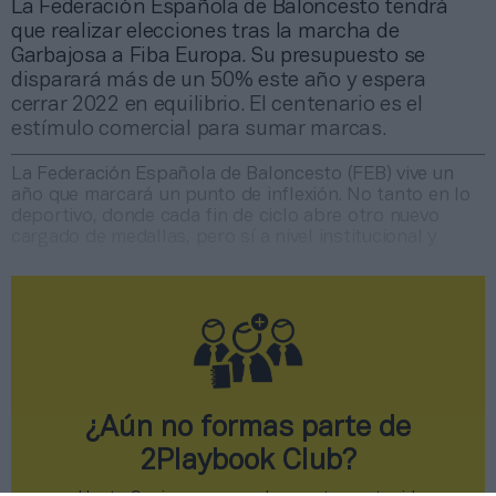
La Federación Española de Baloncesto tendrá
que realizar elecciones tras la marcha de
Garbajosa a Fiba Europa. Su presupuesto se
disparará más de un 50% este año y espera
cerrar 2022 en equilibrio. El centenario es el
estímulo comercial para sumar marcas.
La Federación Española de Baloncesto (FEB) vive un
año que marcará un punto de inflexión. No tanto en lo
deportivo, donde cada fin de ciclo abre otro nuevo
cargado de medallas, pero sí a nivel institucional y
¿Aún no formas parte de
2Playbook Club?