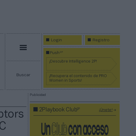
Login
Registro
Menú
2P
Push
¡Descubre Intelligence 2P!
Buscar
¡Recupera el contenido de PRO
Women in Sports!
Publicidad
2P
2Playbook Club
¡Únete!
ptors
AC