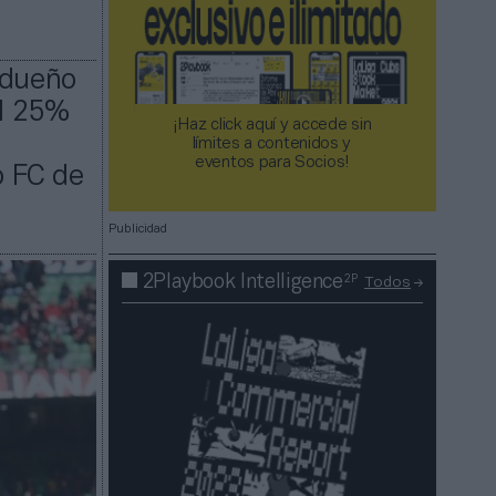
 dueño
el 25%
¡Haz click aquí y accede sin
límites a contenidos y
eventos para Socios!​​​​​​​
o FC de
Publicidad
2P
2Playbook Intelligence
Todos