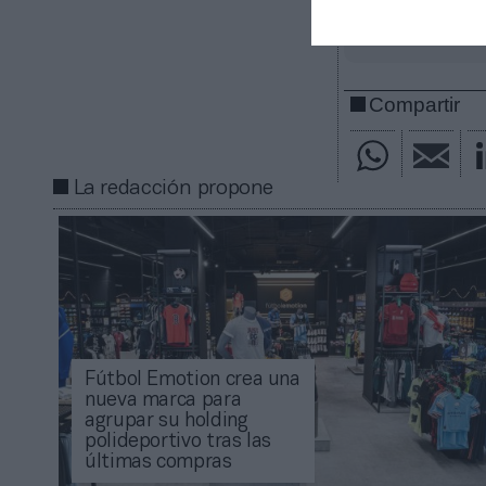
gratuita
Mantente infor
Compartir
La redacción propone
Fútbol Emotion crea una
nueva marca para
agrupar su holding
polideportivo tras las
últimas compras