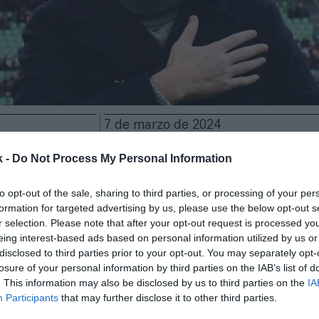
7 de marzo de 2024
k -
Do Not Process My Personal Information
Guardar
Me gusta
to opt-out of the sale, sharing to third parties, or processing of your per
ce las Américas tras su larga trayectoria en Europa. 
formation for targeted advertising by us, please use the below opt-out s
gado del Arsenal FC y, más recientemente, del AC Mi
r selection. Please note that after your opt-out request is processed y
 holding canadiense
Kilmer Sports Ventures, un
eing interest-based ads based on personal information utilized by us or
disclosed to third parties prior to your opt-out. You may separately opt-
izado en deporte y que posee el 25% de Maple Leaf S
losure of your personal information by third parties on the IAB’s list of
Mlse), el grupo propietario de la franquicia de la NBA
. This information may also be disclosed by us to third parties on the
IA
a MLS y de los Toronto Maple Leafs de la NHL, entre
Participants
that may further disclose it to other third parties.
nuevo jefe, Larry Tanenbaum, propietario de Kilmer 