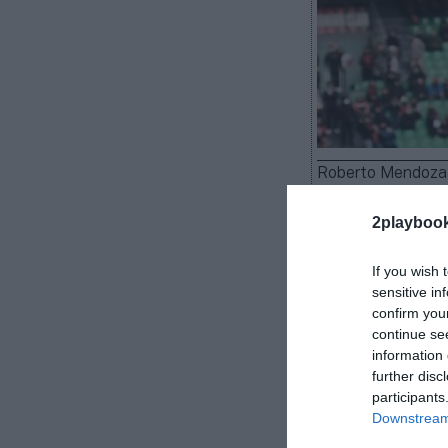
Roberto Mendoza
2playboo
If you wish 
Ivan Gazidis ha
sensitive in
consejero dele
confirm you
incorporado al
continue se
information 
fondo especial
further disc
Entertainment (
participants
Toronto FC de l
Downstream 
Además, su 