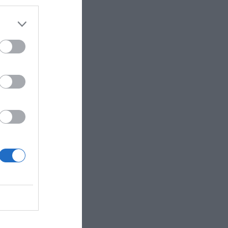
a entre
cordar que
 en el
 en el club
su gran
ub
gunner
ercado de
negocio de
o más de
s por
 valor
n,