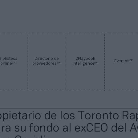
Biblioteca
Directorio de
2Playbook
2P
Eventos
2P
2P
2P
online
proveedores
Intelligence
opietario de los Toronto Ra
ara su fondo al exCEO del 