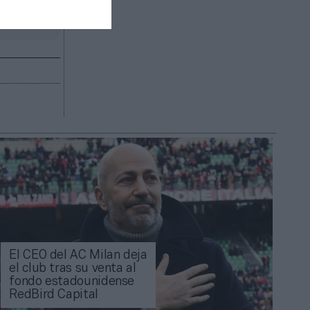
R AHORA
El CEO del AC Milan deja
el club tras su venta al
fondo estadounidense
RedBird Capital