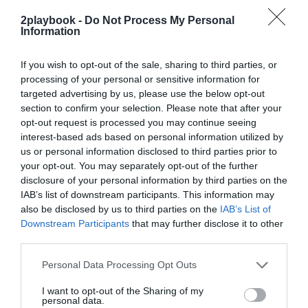
exclusivo!
2playbook -
Do Not Process My Personal
Information
¡Suscríbete!
Inicia sesión
If you wish to opt-out of the sale, sharing to third parties, or
processing of your personal or sensitive information for
targeted advertising by us, please use the below opt-out
Compartir
section to confirm your selection. Please note that after your
opt-out request is processed you may continue seeing
Imprimir
interest-based ads based on personal information utilized by
us or personal information disclosed to third parties prior to
your opt-out. You may separately opt-out of the further
Índex
2P
disclosure of your personal information by third parties on the
IAB’s list of downstream participants. This information may
LaLiga
also be disclosed by us to third parties on the
IAB’s List of
Downstream Participants
that may further disclose it to other
third parties.
Publicidad
Personal Data Processing Opt Outs
I want to opt-out of the Sharing of my
personal data.
2P
2Playbook Club