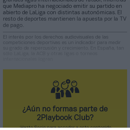
que Mediapro ha negociado emitir su partido en
abierto de LaLiga con distintas autonómicas. El
resto de deportes mantienen la apuesta por la TV
de pago.
El interés por los derechos audiovisuales de las
competiciones deportivas es un indicador para medir
su grado de repercusión y crecimiento. En España, tan
sólo LaLiga, la ACB y otras ligas o torneos
internacionales logran
¿Aún no formas parte de
2Playbook Club?
¡Hazte Socio para acceder a este contenido