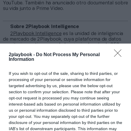
YouTube. También ha anunciado otro documental sobre
su vida junto a Prime Video.
Sobre 2Playbook Intelligence
2Playbook Intelligence
es la unidad de inteligencia
de mercado de 2Playbook, cuya plataforma de datos
monitoriza en tiempo real el negocio de más de 250
clubes de fútbol y baloncesto de toda Europa, así
2playbook -
Do Not Process My Personal
como más de 19.000 contratos de patrocinio en el
Information
mercado español, segmentados por competición,
tipología de activos, marcas, categorías de producto y
valor económico aproximado de cada acuerdo. Si
If you wish to opt-out of the sale, sharing to third parties, or
quieres más información, contacta con nosotros a
processing of your personal or sensitive information for
través de
intelligence@2playbook.com
.
targeted advertising by us, please use the below opt-out
section to confirm your selection. Please note that after your
Añadir
2Playbook
como fuente preferida de Google
opt-out request is processed you may continue seeing
de forma gratuita
interest-based ads based on personal information utilized by
Mantente informado con las últimas noticias de actualidad.
us or personal information disclosed to third parties prior to
ACTIVAR AHORA
your opt-out. You may separately opt-out of the further
disclosure of your personal information by third parties on the
IAB’s list of downstream participants. This information may