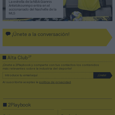
La estrella de la NBA Giannis
Antetokounmpo entra en el
accionariado del Nashville de la
MLS
¡Únete a la conversación!
2P
Alta Club
¡Únete a 2Playbook y comparte con tus contactos los contenidos
más relevantes sobre la industria del deporte!
Al suscribirte aceptas la
política de privacidad
.
2Playbook