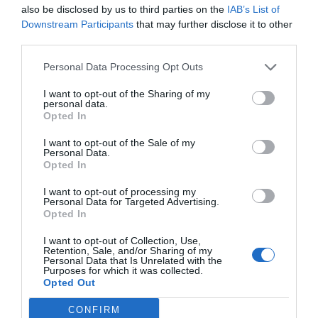
also be disclosed by us to third parties on the
IAB’s List of
Compartir
Downstream Participants
that may further disclose it to other
third parties.
Imprimir
Personal Data Processing Opt Outs
Índex
2P
I want to opt-out of the Sharing of my
personal data.
Opted In
NBA
I want to opt-out of the Sale of my
Personal Data.
Opted In
Publicidad
I want to opt-out of processing my
Personal Data for Targeted Advertising.
Opted In
2P
2Playbook Club
I want to opt-out of Collection, Use,
Retention, Sale, and/or Sharing of my
Personal Data that Is Unrelated with the
Purposes for which it was collected.
Opted Out
CONFIRM