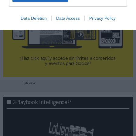
Data Deletion
Data Access
Privacy Policy
¡Haz click aquí y accede sin límites a contenidos
y eventos para Socios!​​​​​​​
Publicidad
2P
2Playbook Intelligence