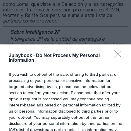
como Joma, que viste a la Selección y a las categorías
inferiores; la firma de servicios profesionales KPMG;
Worten y Renfe. Scalpers se suma a esta lista de
partners
como proveedor.
Sobre Intelligence 2P
Intelligence 2P
es la unidad de estrategia e
inteligencia de mercado de 2Playbook, cuya plataforma
de datos monitoriza en tiempo real el negocio de 60
2playbook -
Do Not Process My Personal
clubes de LaLiga, Liga F y Primera Federación; 200
Information
clubes de ligas europeas; 22 clubes de ACB y Primera
FEB.
If you wish to opt-out of the sale, sharing to third parties, or
La plataforma de datos monitoriza más de 34.000
contratos de patrocinio, de los que 25.000
processing of your personal or sensitive information for
corresponden al mercado español y más de 8.000 a
targeted advertising by us, please use the below opt-out
propiedades deportivas y competiciones internacionales,
section to confirm your selection. Please note that after your
segmentados por competición, tipología de activos,
opt-out request is processed you may continue seeing
marcas, categorías de producto y valor económico
interest-based ads based on personal information utilized by
aproximado de cada acuerdo. Si quieres más
us or personal information disclosed to third parties prior to
información, contacta con nosotros
your opt-out. You may separately opt-out of the further
en
intelligence@2playbook.com
.
disclosure of your personal information by third parties on the
IAB’s list of downstream participants. This information may