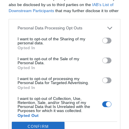
Añadir
2Playbook
como fuente preferida de Google
also be disclosed by us to third parties on the
IAB’s List of
de forma gratuita
Downstream Participants
that may further disclose it to other
Mantente informado con las últimas noticias de actualidad.
third parties.
ACTIVAR AHORA
Personal Data Processing Opt Outs
I want to opt-out of the Sharing of my
Compartir
personal data.
Opted In
Imprimir
I want to opt-out of the Sale of my
Personal Data.
Opted In
Publicidad
I want to opt-out of processing my
Personal Data for Targeted Advertising.
Opted In
2P
2Playbook Club
I want to opt-out of Collection, Use,
Retention, Sale, and/or Sharing of my
Personal Data that Is Unrelated with the
Purposes for which it was collected.
Opted Out
CONFIRM