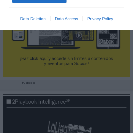
Data Deletion
Data Access
Privacy Policy
¡Haz click aquí y accede sin límites a contenidos
y eventos para Socios!​​​​​​​
Publicidad
2P
2Playbook Intelligence